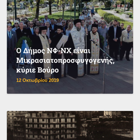
Ο Δήμος ΝΦ-ΝΧ είναι
Μικρασιατοπροσφυγογενής,
κύριε Βούρο
12 Οκτωβρίου 2019