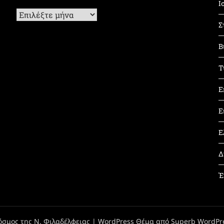
Ι
Ιστορικό
Σ
Β
Τ
Ε
Ε
Ε
Δ
Έ
όσμος της Ν. Φιλαδέλφειας
| WordPress Θέμα από
Superb WordPr