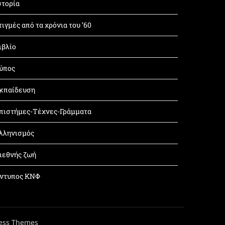
στορία
τιγμές από τα χρόνια του ’60
ιβλίο
ύπος
κπαίδευση
πιστήμες-Τέχνες-Γράμματα
λληνισμός
ιεθνής ζωή
ντυπος ΚΝΦ
ess Themes