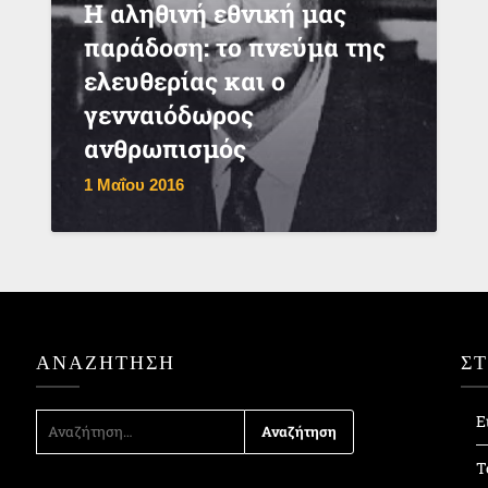
Η αληθινή εθνική μας
παράδοση: το πνεύμα της
ελευθερίας και ο
γενναιόδωρος
ανθρωπισμός
1 Μαΐου 2016
ΑΝΑΖΉΤΗΣΗ
Σ
ΑΝΑΖΉΤΗΣΗ
Ε
ΓΙΑ:
Τ