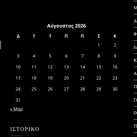
Μ
Α
Αύγουστος 2026
Φ
Δ
Τ
Τ
Π
Π
Σ
Κ
1
2
Ι
3
4
5
6
7
8
9
Κ
10
11
12
13
14
15
16
Α
17
18
19
20
21
22
23
Π
24
25
26
27
28
29
30
Γ
31
« Μαρ
Ο
Π
ΙΣΤΟΡΙΚΌ