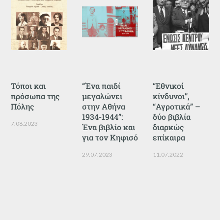
Τόποι και
“Ένα παιδί
“Εθνικοί
πρόσωπα της
μεγαλώνει
κίνδυνοι”,
Πόλης
στην Αθήνα
“Αγροτικά” –
1934-1944”:
δύο βιβλία
7.08.2023
Ένα βιβλίο και
διαρκώς
για τον Κηφισό
επίκαιρα
29.07.2023
11.07.2022