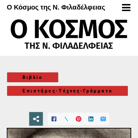
Μετάβαση
Ο Κόσμος της Ν. Φιλαδέλφειας
στο
περιεχόμενο
Βιβλίο
Επιστήμες-Τέχνες-Γράμματα