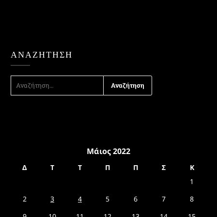
ΑΝΑΖΉΤΗΣΗ
ΑΝΑΖΉΤΗΣΗ
ΓΙΑ:
Μάιος 2022
Δ
Τ
Τ
Π
Π
Σ
Κ
1
2
3
4
5
6
7
8
9
10
11
12
13
14
15