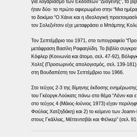
για λογαριασμό των Εκδόσεων “Διογένης”, το βι
ήταν δύο· το πρώτο αφιερωμένο στην “Μια ημέρα τ
το δοκίμιο “Ο Χάινε και η ιδεολογική προετοιμασί
τον Σολεζνίτσιν είχε μεταφράσει ο Μπάμπης Κολ
Τον Σεπτέμβριο του 1971, στο τυπογραφείο “Προ
μετάφραση Βασίλη Ραφαηλίδη. Το βιβλίο συγκροτο
Κόφλερ (Κοινωνία και άτομο, σελ. 47-92), Βόλφγ
Χολτζ (Προσωρινός απολογισμός, σελ. 139-181).
στη Βουδαπέστη τον Σεπτέμβριο του 1966.
Στο τεύχος 2-3 της δίμηνης έκδοσης ενημέρωση
του Γκέοργκ Λούκατς πάνω στο θέμα “Λένιν και ε
στο τεύχος 4 (Μάιος-Ιούνιος 1973) είχαν περιληφ
Φούλας Χατζηδάκη) και 2) το κείμενο των Joann-
στους Γκάλλας, Μέττεντσβάι και Φέλκερ” (σελ. 91