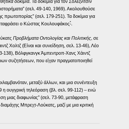
θητικά δοκίμια
. Τα δοκίμια για τον Σολεζνίτσιν
θιστορήματα” (σελ. 49-140, 1969). Ακολουθούσε
της πρωτοπορίας” (σελ. 179-251). Τα δοκίμια για
*
ε μεταφράσει ο Κώστας Κουλουφάκος
.
ούκατς
Προβλήματα Οντολογίας και Πολιτικής
, σε
τζ Χολτζ (Είναι και συνείδηση, σελ. 13-46), Λέο
 93-138), Βόλφγκανγκ Άμπεντροπ-Χανς Χάιντζ
σάρων συζητήσεων, που είχαν πραγματοποιηθεί
ιλαμβανόταν, μεταξύ άλλων, και μια συνέντευξη
 η ουγγρική τηλεόραση (βλ. σελ. 99-112) – ενώ
λυση μιας διαφωνίας” (σελ. 73-90, μετάφραση
 διαμάχης Μπρεχτ-Λούκατς, μαζί με μια κριτική