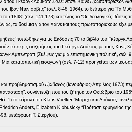
βλίο του Γκέοργκ Λούκατς
Σολεζνίτσιν Χάινε Πρωτοποριακοί. Αισ
ου Ιβάν Ντενίσοβιτς” (σελ. 8-48, 1964), το δεύτερο για “Τα Μυ
α του 1848” (σελ. 141-178) και τέλος το “Οι ιδεολογικές βάσεις 
ώνιας, τα δοκίμια για τον Χάινε και τους πρωτοποριακούς είχ
μηθεύς” τυπώθηκε για τις Εκδόσεις 70 το βιβλίο του Γκέοργκ Λ
ύν τέσσερις συζητήσεις του Γκέοργκ Λούκατς με τους Χανς Χάιν
κανγκ Άμπεντροπ (Σκέψεις για μια επιστημονική πολιτική, σελ.
 Μια κατατοπιστική εισαγωγή (σελ. 7-12) προηγείται των τεσ
ς και προβληματισμού
Ηριδανός
(Ιανουάριος-Απρίλιος 1973) περ
πανάσταση”, συνέντευξη που του ζήτησε τον Οκτώβριο του 1969
θεί: 1) το κείμενο του Klaus Voelker “Μπρεχτ και Λούκατς· ανά
Friedrich Anders, Elizabeth Klobusicky “Πρόταση ερμηνείας της
-98, μετάφραση Τ. Στεργίου).