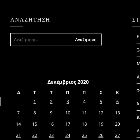
ΑΝΑΖΉΤΗΣΗ
Σ
ΑΝΑΖΉΤΗΣΗ
Ε
ΓΙΑ:
Τ
Μ
Α
Δεκέμβριος 2020
Φ
Δ
Τ
Τ
Π
Π
Σ
Κ
1
2
3
4
5
6
Ι
7
8
9
10
11
12
13
Κ
14
15
16
17
18
19
20
Α
21
22
23
24
25
26
27