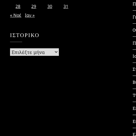
Π
28
29
30
31
« Νοέ
Ιαν »
Γ
Ο
ΙΣΤΟΡΙΚΌ
Π
Ιστορικό
Ι
Σ
Β
Τ
Ε
Ε
Ε