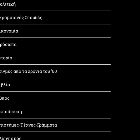
ολιτική
κραμσιανές Σπουδές
ικονομία
ρόσωπα
στορία
τιγμές από τα χρόνια του ’60
ιβλίο
ύπος
κπαίδευση
πιστήμες-Τέχνες-Γράμματα
λληνισμός