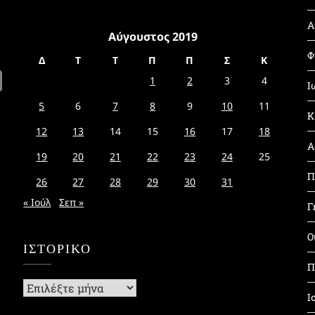
Α
Αύγουστος 2019
Φ
Δ
Τ
Τ
Π
Π
Σ
Κ
1
2
3
4
Ι
5
6
7
8
9
10
11
Κ
12
13
14
15
16
17
18
Α
19
20
21
22
23
24
25
Π
26
27
28
29
30
31
« Ιούλ
Σεπ »
Γ
Ο
ΙΣΤΟΡΙΚΌ
Π
Ιστορικό
Ι