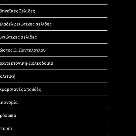
θηναϊκές Σελίδες
ιλαδελφειώτικες σελίδες
ωνιώτικες σελίδες
ώστας Π. Παντελόγλου
ρχιτεκτονική-Πολεοδομία
ολιτική
κραμσιανές Σπουδές
ικονομία
ρόσωπα
στορία