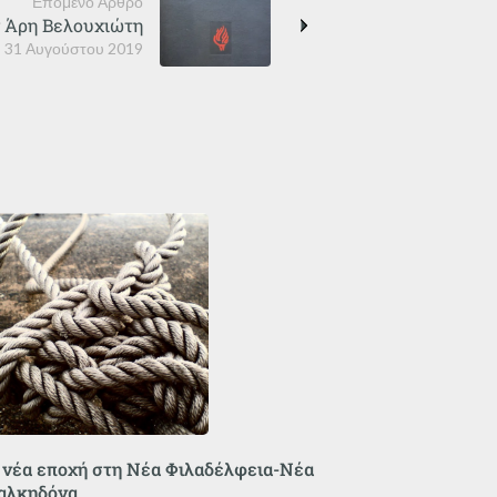
Επόμενο Άρθρο
ν Άρη Βελουχιώτη
31 Αυγούστου 2019
 νέα εποχή στη Νέα Φιλαδέλφεια-Νέα
αλκηδόνα