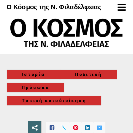
Μετάβαση
Ο Κόσμος της Ν. Φιλαδέλφειας
στο
περιεχόμενο
Ιστορία
Πολιτική
Πρόσωπα
Τοπική αυτοδιοίκηση