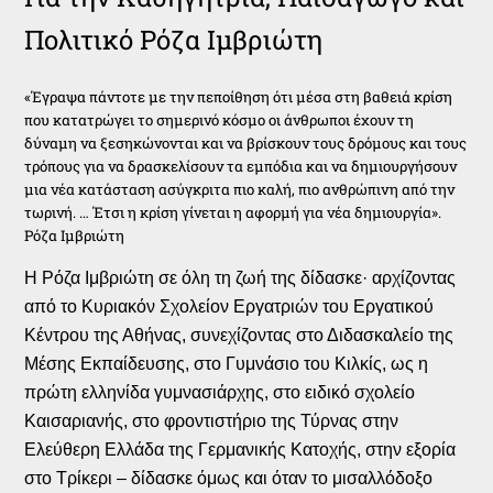
Πολιτικό Ρόζα Ιμβριώτη
«Έγραψα πάντοτε με την πεποίθηση ότι μέσα στη βαθειά κρίση
που κατατρώγει το σημερινό κόσμο οι άνθρωποι έχουν τη
δύναμη να ξεσηκώνονται και να βρίσκουν τους δρόμους και τους
τρόπους για να δρασκελίσουν τα εμπόδια και να δημιουργήσουν
μια νέα κατάσταση ασύγκριτα πιο καλή, πιο ανθρώπινη από την
τωρινή. … Έτσι η κρίση γίνεται η αφορμή για νέα δημιουργία».
Ρόζα Ιμβριώτη
Η Ρόζα Ιμβριώτη σε όλη τη ζωή της δίδασκε· αρχίζοντας
από το Κυριακόν Σχολείον Εργατριών του Εργατικού
Κέντρου της Αθήνας, συνεχίζοντας στο Διδασκαλείο της
Μέσης Εκπαίδευσης, στο Γυμνάσιο του Κιλκίς, ως η
πρώτη ελληνίδα γυμνασιάρχης, στο ειδικό σχολείο
Καισαριανής, στο φροντιστήριο της Τύρνας στην
Ελεύθερη Ελλάδα της Γερμανικής Κατοχής, στην εξορία
στο Τρίκερι – δίδασκε όμως και όταν το μισαλλόδοξο