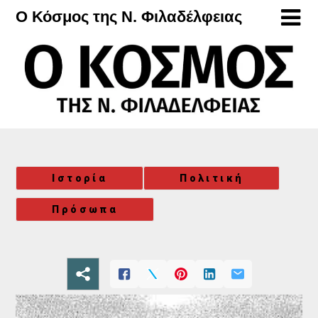
Μετάβαση
Ο Κόσμος της Ν. Φιλαδέλφειας
στο
περιεχόμενο
Ιστορία
Πολιτική
Πρόσωπα