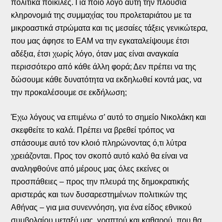
πολιτικά ποικίλες. Για ποιο λόγο αυτή την πλούσια
κληρονομιά της συμμαχίας του προλεταριάτου με τα
μικροαστικά στρώματα και τις μεσαίες τάξεις γενικώτερα,
που μας άφησε το ΕΑΜ να την εγκαταλείψουμε έτσι
αδέξια, έτσι χωρίς λόγο, όταν μας είναι αναγκαία
περισσότερο από κάθε άλλη φορά; Δεν πρέπει να της
δώσουμε κάθε δυνατότητα να εκδηλωθεί κοντά μας, να
την προκαλέσουμε σε εκδήλωση;
Έχω λόγους να επιμένω σ’ αυτό το σημείο Νικολάκη και
σκεφθείτε το καλά. Πρέπει να βρεθεί τρόπος να
σπάσουμε αυτό τον κλοιό πληρώνοντας ό,τι λύτρα
χρειάζονται. Προς τον σκοπό αυτό καλό θα είναι να
αναληφθούνε από μέρους μας όλες εκείνες οι
προσπάθειες – προς την πλευρά της δημοκρατικής
αριστεράς και των δυσαρεστημένων πολιτικών της
Αθήνας – για μια συνεννόηση, για ένα είδος εθνικού
συμβολαίου μεταξύ μας, γραπτού και καθαρού, που θα