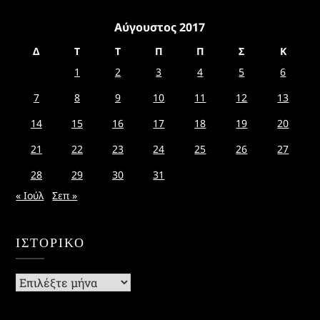
Αύγουστος 2017
Δ
Τ
Τ
Π
Π
Σ
Κ
1
2
3
4
5
6
7
8
9
10
11
12
13
14
15
16
17
18
19
20
21
22
23
24
25
26
27
28
29
30
31
« Ιούλ
Σεπ »
ΙΣΤΟΡΙΚΌ
Ιστορικό