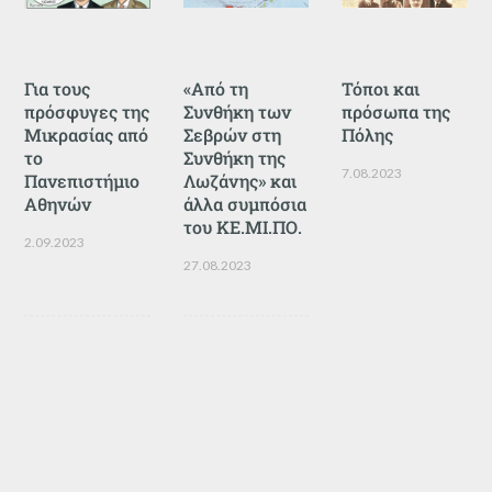
Για τους
«Από τη
Τόποι και
πρόσφυγες της
Συνθήκη των
πρόσωπα της
Μικρασίας από
Σεβρών στη
Πόλης
το
Συνθήκη της
7.08.2023
Πανεπιστήμιο
Λωζάνης» και
Αθηνών
άλλα συμπόσια
του ΚΕ.ΜΙ.ΠΟ.
2.09.2023
27.08.2023