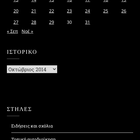
20
21
22
23
24
25
26
27
28
29
30
31
« Σεπ
Νοέ »
ΙΣΤΟΡΙΚΌ
Ιστορικό
ΣΤΗΛΕΣ
Ειδήσεις και σχόλια
Τοπική αυτοδιοίκηση