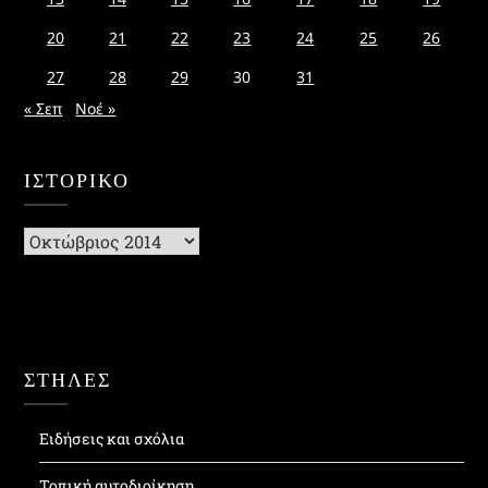
20
21
22
23
24
25
26
27
28
29
30
31
« Σεπ
Νοέ »
ΙΣΤΟΡΙΚΌ
Ιστορικό
ΣΤΗΛΕΣ
Ειδήσεις και σχόλια
Τοπική αυτοδιοίκηση