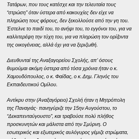
Τατάρων, που τους κατέσχε και την τελευταία τους
“στρώση” όταν ύστερα από κακουχίες δεν είχε να
πληρώση τους φόρους, δεν ξεκολλούσε από την γη του.
Έστελνε το παιδί του, το ανήψι του, το εγγόνοι του, για να
καλλιτερέψη την τύχη του, για να πληρώση τον ορίζοντα
της οικογένειας, αλλά όχι για να ξεριζωθή.
Διευθυνταί της Αναξαγορείου Σχολής, απ’ όσους
θυμούμαι ακόμη ύστερα από τόσα χρόνια ήταν ο κ.
Χαμουδόπουλος, ο κ. Φαίδας, ο κ. Δημ. Γληνός του
Εκπαιδευτικού Ομίλου.
Αντίκρυ στην (Αναξαγόρειο) Σχολή ήταν η Μητρόπολη
της Παναγιάς· πανηγύριζε την 15ην Αυγούστου, το
“Δεκαπενταύγουστο”, και τραβούσε πολύ πλήθος
προσκυνητών και μάλιστα από την Σμύρνη. Ο
εσωτερικός και εξωτερικός αυλόγυρος γέμιζε στρώματα,