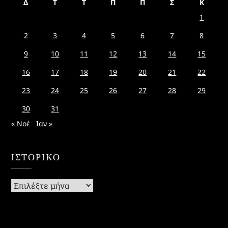
Δ
Τ
Τ
Π
Π
Σ
Κ
1
2
3
4
5
6
7
8
9
10
11
12
13
14
15
16
17
18
19
20
21
22
23
24
25
26
27
28
29
30
31
« Νοέ
Ιαν »
ΙΣΤΟΡΙΚΌ
Ιστορικό