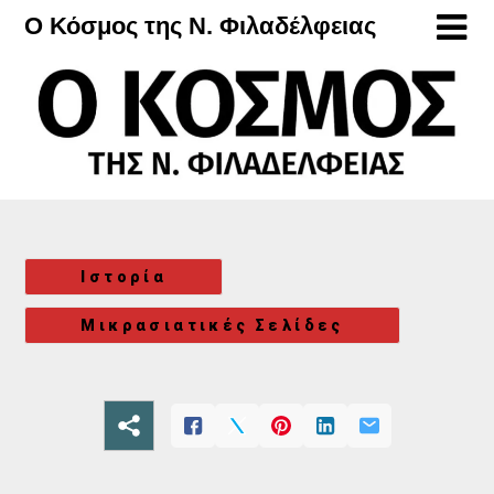
Μετάβαση
Ο Κόσμος της Ν. Φιλαδέλφειας
στο
περιεχόμενο
Ιστορία
Μικρασιατικές Σελίδες