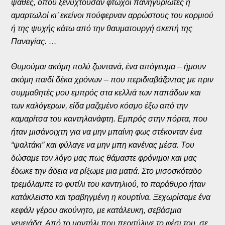
ψάθες, όπου ξενυχτούσαν φτωχοί πανηγυριώτες ή
αμαρτωλοί κι’ εκείνοι πούφερναν αρρώστους του κορμιού
ή της ψυχής κάτω από την θαυματουργή σκεπή της
Παναγίας. …
Θυμούμαι ακόμη πολύ ζωντανά, ένα απόγευμα – ήμουν
ακόμη παιδί δέκα χρόνων – που περιδιαβάζοντας με πριν
συμμαθητές μου εμπρός στα κελλιά των παπάδων και
των καλόγερων, είδα μαζεμένο κόσμο έξω από την
καμαρίτσα του καντηλανάφτη. Εμπρός στην πόρτα, που
ήταν μισάνοιχτη για να μην μπαίνη φως στέκονταν ένα
“ψαλτάκι” και φύλαγε να μην μπη κανένας μέσα. Του
δώσαμε τον λόγο μας πως θάμαστε φρόνιμοι και μας
έδωκε την άδεια να ρίξωμε μια ματιά. Στο μισοσκόταδο
τρεμόλαμπε το φυτίλι του καντηλιού, το παράθυρο ήταν
κατάκλειστο και τραβηγμένη η κουρτίνα. Ξεχωρίσαμε ένα
κεφάλι γέρου ακούνητο, με κατάλευκη, σεβάσμια
γενειάδα. Από το μαντήλι που περιτύλιγε το φέσι του, σε