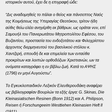
ιστορικόν αυτού, έχει δε η επιγραφή ώδε:
“Δις αναδομηθείς το πάλαι ο θείος και πάνσεπτος Ναός
της Κοιμήσεως της Υπεραγίας Θεοτόκου, τρίτον ήδη
αύθις θείω ελέει ανηγέρθη εκ βάθρων, ως οράται νυν, επί
Σαμουήλ του Πανιερωτάτου Μητροπολίτου Εφέσου, του
Βυζαντίου, προστασία του ενδοξοτάτου και Φιλοχρίστου
άρχοντος διερμηνευτού του βασιλικού στόλου κ.
Χαντζερή, σπουδή δε και επιμελεία των ενταύθα
προκρίτων και λοιπών ορθοδόξων Χριστιανών, ων τα
ονόματα καταγράφει η εν βίβλω ζωή. Κατά το ΑΨΗΣ
(1796) εν μηνί Αυγούστω”.
Το Εγκυκλοπαιδικόν Λεξικόν Ελευθερουδάκη αναφέρει
ως βιβλιογραφίαν Βουρλών τα εξής έργα: G. Skinas, Die
Kleinasiatischen Resinen (Bonn 1912) και A. Philipson,
Reisen ή Forschungeeim Westtiehen Kleinasien Heft II
(1911).