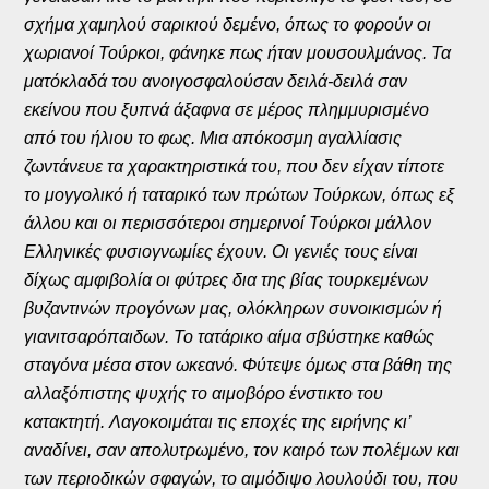
σχήμα χαμηλού σαρικιού δεμένο, όπως το φορούν οι
χωριανοί Τούρκοι, φάνηκε πως ήταν μουσουλμάνος. Τα
ματόκλαδά του ανοιγοσφαλούσαν δειλά-δειλά σαν
εκείνου που ξυπνά άξαφνα σε μέρος πλημμυρισμένο
από του ήλιου το φως. Μια απόκοσμη αγαλλίασις
ζωντάνευε τα χαρακτηριστικά του, που δεν είχαν τίποτε
το μογγολικό ή ταταρικό των πρώτων Τούρκων, όπως εξ
άλλου και οι περισσότεροι σημερινοί Τούρκοι μάλλον
Ελληνικές φυσιογνωμίες έχουν. Οι γενιές τους είναι
δίχως αμφιβολία οι φύτρες δια της βίας τουρκεμένων
βυζαντινών προγόνων μας, ολόκληρων συνοικισμών ή
γιανιτσαρόπαιδων. Το τατάρικο αίμα σβύστηκε καθώς
σταγόνα μέσα στον ωκεανό. Φύτεψε όμως στα βάθη της
αλλαξόπιστης ψυχής το αιμοβόρο ένστικτο του
κατακτητή. Λαγοκοιμάται τις εποχές της ειρήνης κι’
αναδίνει, σαν απολυτρωμένο, τον καιρό των πολέμων και
των περιοδικών σφαγών, το αιμόδιψο λουλούδι του, που