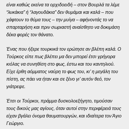
είναι καθώς εκείνα τα ορχιδοειδή – στον Βουρλά τα λέμε
“λυκάκια” ή “λαγουδάκια” δεν θυμάμαι και καλά – που
χάφτουν το θύμα τους – την μυίγα – αφήνοντάς το να
σπαρταρήση και πριν σωριαστή αναίσθητο να δοκιμάση
δέκα φορές τον θάνατο.
Ένας που ήξερε τουρκικά τον ερώτησε αν βλέπη καλά. Ο
Τούρκος είπε πως βλέπει μα δεν μπορεί έτσι γρήγορα
κιόλας να συνηθίση στο φως, έστω και του καντηλιού.
Είχε έρθη αόμματος ναύρη το φως του, κι’ η μεγάλη του
πίστη, ας πάει να ήταν και σε ξένο γι’ αυτόν θεό, τον
γιάτρεψε.
Έτσι οι Τούρκοι, πράμμα δυσκολοεξήγητο, τιμούσαν
τους δικούς μας αγίους, όταν αυτοί στην περιφέρειά τους
είχαν βγάλει όνομα θαυματουργών, και ιδιαίτερα τον Άγιο
Γεώργιο.