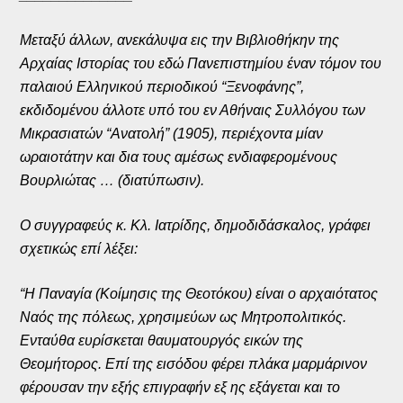
Μεταξύ άλλων, ανεκάλυψα εις την Βιβλιοθήκην της
Αρχαίας Ιστορίας του εδώ Πανεπιστημίου έναν τόμον του
παλαιού Ελληνικού περιοδικού “Ξενοφάνης”,
εκδιδομένου άλλοτε υπό του εν Αθήναις Συλλόγου των
Μικρασιατών “Ανατολή” (1905), περιέχοντα μίαν
ωραιοτάτην και δια τους αμέσως ενδιαφερομένους
Βουρλιώτας … (διατύπωσιν).
Ο συγγραφεύς κ. Κλ. Ιατρίδης, δημοδιδάσκαλος, γράφει
σχετικώς επί λέξει:
“Η Παναγία (Κοίμησις της Θεοτόκου) είναι ο αρχαιότατος
Ναός της πόλεως, χρησιμεύων ως Μητροπολιτικός.
Ενταύθα ευρίσκεται θαυματουργός εικών της
Θεομήτορος. Επί της εισόδου φέρει πλάκα μαρμάρινον
φέρουσαν την εξής επιγραφήν εξ ης εξάγεται και το