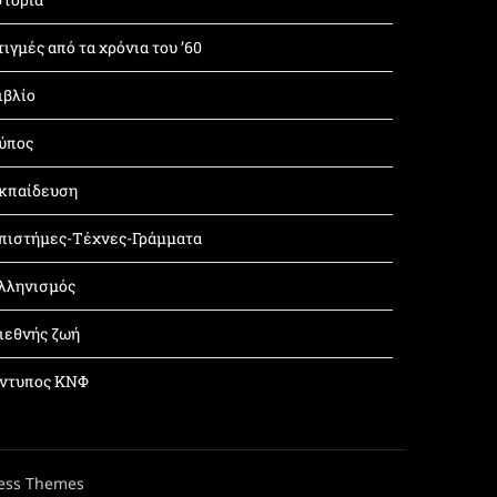
τιγμές από τα χρόνια του ’60
ιβλίο
ύπος
κπαίδευση
πιστήμες-Τέχνες-Γράμματα
λληνισμός
ιεθνής ζωή
ντυπος ΚΝΦ
ess Themes