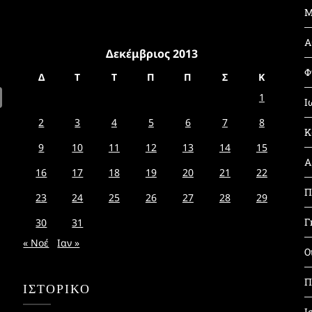
Μ
Α
Δεκέμβριος 2013
Φ
Δ
Τ
Τ
Π
Π
Σ
Κ
1
Ι
2
3
4
5
6
7
8
Κ
9
10
11
12
13
14
15
Α
16
17
18
19
20
21
22
Π
23
24
25
26
27
28
29
Γ
30
31
« Νοέ
Ιαν »
Ο
Π
ΙΣΤΟΡΙΚΌ
Ι