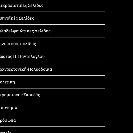
ικρασιατικές Σελίδες
θηναϊκές Σελίδες
ιλαδελφειώτικες σελίδες
ωνιώτικες σελίδες
ώστας Π. Παντελόγλου
ρχιτεκτονική-Πολεοδομία
ολιτική
κραμσιανές Σπουδές
ικονομία
ρόσωπα
στορία