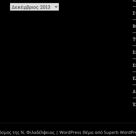
Ιστορικό
Σ
Β
Τ
Ε
Ε
Ε
Δ
Έ
όσμος της Ν. Φιλαδέλφειας
| WordPress Θέμα από
Superb WordPr