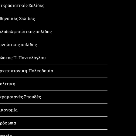
ικρασιατικές Σελίδες
θηναϊκές Σελίδες
ιλαδελφειώτικες σελίδες
ωνιώτικες σελίδες
ώστας Π. Παντελόγλου
ρχιτεκτονική-Πολεοδομία
ολιτική
κραμσιανές Σπουδές
ικονομία
ρόσωπα
στορία