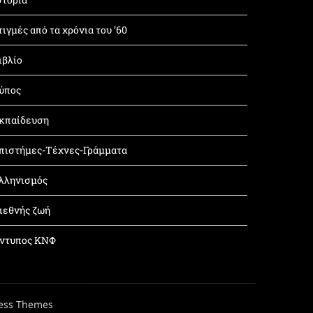
τιγμές από τα χρόνια του ’60
ιβλίο
ύπος
κπαίδευση
πιστήμες-Τέχνες-Γράμματα
λληνισμός
ιεθνής ζωή
ντυπος ΚΝΦ
ess Themes