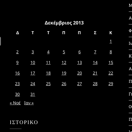
Μ
Α
Δεκέμβριος 2013
Φ
Δ
Τ
Τ
Π
Π
Σ
Κ
1
Ι
2
3
4
5
6
7
8
Κ
9
10
11
12
13
14
15
Α
16
17
18
19
20
21
22
Π
23
24
25
26
27
28
29
Γ
30
31
« Νοέ
Ιαν »
Ο
Π
ΙΣΤΟΡΙΚΌ
Ι