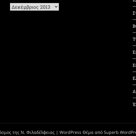
Ιστορικό
Σ
Β
Τ
Ε
Ε
Ε
Δ
Έ
όσμος της Ν. Φιλαδέλφειας
| WordPress Θέμα από
Superb WordPr