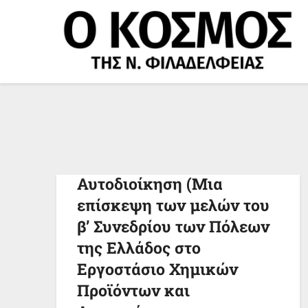
Μετάβαση
στο
περιεχόμενο
Κοινωνικοοικονομικά
προβλήματα,
πλουτοπαραγωγική
δραστηριότητα και Τοπική
Αυτοδιοίκηση (Μια
επίσκεψη των μελών του
β’ Συνεδρίου των Πόλεων
της Ελλάδος στο
Εργοστάσιο Χημικών
Προϊόντων και