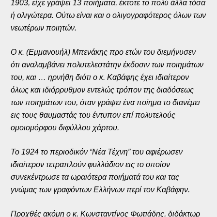
1903, είχε γράψει 13 ποιήματα, έκτοτε το πολύ άλλα τόσα
ή ολιγώτερα. Ούτω είναι και ο ολιγογραφότερος όλων των
νεωτέρων ποιητών.
Ο κ. (Εμμανουήλ) Μπενάκης προ ετών του διεμήνυσεν
ότι αναλαμβάνει πολυτελεστάτην έκδοσιν των ποιημάτων
του, και … ηρνήθη διότι ο κ. Καβάφης έχει ιδιαίτερον
όλως και ιδιόρρυθμον εντελώς τρόπον της διαδόσεως
των ποιημάτων του, όταν γράψει ένα ποίημα το διανέμει
εις τους θαυμαστάς του έντυπον επί πολυτελούς
ομοιομόρφου διφύλλου χάρτου.
Το 1924 το περιοδικόν “Νέα Τέχνη” του αφιέρωσεν
ιδιαίτερον τετραπλούν φυλλάδιον εις το οποίον
συνεκέντρωσε τα ωραιότερα ποιήματά του και τας
γνώμας των γραφόντων Ελλήνων περί τον Καβάφην.
Προχθές ακόμη ο κ. Κωνσταντίνος Φωτιάδης, διδάκτωρ