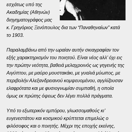
εσχάτως υπό της
Ακαδημίας (Αθηνών)
διηγηματογράφος μας
κ. Γρηγόριος Ξενόπουλος δια των “Παναθηναίων” κατά
το 1903.
Παραλαμβάνω από την ωραίαν αυτήν σκιαγραφίαν τον
εξής χαρακτηρισμόν του ποιητού. Είναι νέος αλλ’ όχι εις
την πρώτην νεότητα, βαθειά μελαχροινός ως γηγενής της
Αιγύπτου, με μαύρο μουστακάκι, με γυαλιά μύωπος, με
περιβολήν Αλεξανδρειανού κομψευομένου, αγγλίζουσαν
ελαφρότατα και με φυσιογνωμίαν συμπαθή, η οποία
όμως εκ πρώτης όψεως δεν λέγει πολλά πράγματα.
Υπό το εξωτερικόν εμπόρου, γλωσσομαθούς κι’
ευγενεστάτου και κοσμικού κρύπτεται επιμελώς ο
φιλόσοφος και ο ποιητής. Μέχρι της εποχής εκείνης,