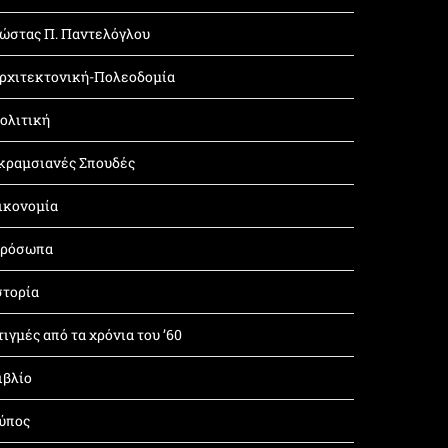
ώστας Π. Παντελόγλου
ρχιτεκτονική-Πολεοδομία
ολιτική
κραμσιανές Σπουδές
ικονομία
ρόσωπα
στορία
τιγμές από τα χρόνια του ’60
ιβλίο
ύπος