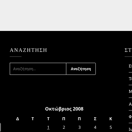
ΑΝΑΖΉΤΗΣΗ
Σ
ΑΝΑΖΉΤΗΣΗ
Ε
ΓΙΑ:
Τ
Μ
Α
Οκτώβριος 2008
Φ
Δ
Τ
Τ
Π
Π
Σ
Κ
1
2
3
4
5
Ι