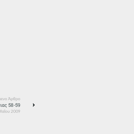
ενο Άρθρο
ιας 58-59
Μαΐου 2009