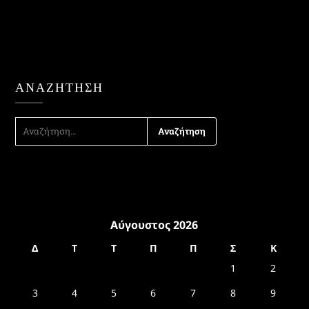
ΑΝΑΖΉΤΗΣΗ
ΑΝΑΖΉΤΗΣΗ
ΓΙΑ:
Αύγουστος 2026
Δ
Τ
Τ
Π
Π
Σ
Κ
1
2
3
4
5
6
7
8
9