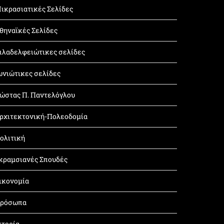
ικρασιατικές Σελίδες
θηναϊκές Σελίδες
ιλαδελφειώτικες σελίδες
ωνιώτικες σελίδες
ώστας Π. Παντελόγλου
ρχιτεκτονική-Πολεοδομία
ολιτική
κραμσιανές Σπουδές
ικονομία
ρόσωπα
στορία