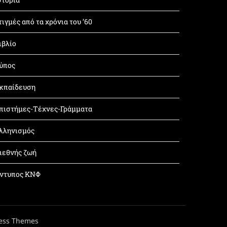
τιγμές από τα χρόνια του ’60
ιβλίο
ύπος
κπαίδευση
πιστήμες-Τέχνες-Γράμματα
λληνισμός
ιεθνής ζωή
ντυπος ΚΝΦ
ess Themes