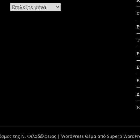
Ιστορικό
Σ
Β
Τ
Ε
Ε
Ε
Δ
Έ
όσμος της Ν. Φιλαδέλφειας
| WordPress Θέμα από
Superb WordPr