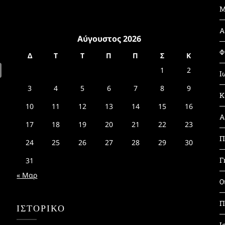
Μ
Α
Αύγουστος 2026
Φ
Δ
Τ
Τ
Π
Π
Σ
Κ
1
2
Ι
3
4
5
6
7
8
9
Κ
10
11
12
13
14
15
16
Α
17
18
19
20
21
22
23
Π
24
25
26
27
28
29
30
Γ
31
« Μαρ
Ο
Π
ΙΣΤΟΡΙΚΌ
Ι