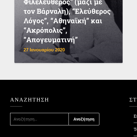
Φιλελεύθερος” (μαζί με
τον Βάρναλη), “Ελεύθερος
Λόγος”, “Αθηναϊκή” και
“Ακρόπολις”,
“Απογευματινή”
27 Ιανουαρίου 2020
ΑΝΑΖΉΤΗΣΗ
Σ
ΑΝΑΖΉΤΗΣΗ
Ε
ΓΙΑ:
Τ