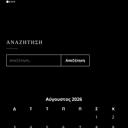
ΑΝΑΖΉΤΗΣΗ
ΑΝΑΖΉΤΗΣΗ
ΓΙΑ:
Αύγουστος 2026
Δ
Τ
Τ
Π
Π
Σ
Κ
1
2
3
4
5
6
7
8
9