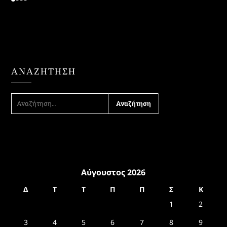
ΑΝΑΖΉΤΗΣΗ
ΑΝΑΖΉΤΗΣΗ
ΓΙΑ:
Αύγουστος 2026
Δ
Τ
Τ
Π
Π
Σ
Κ
1
2
3
4
5
6
7
8
9