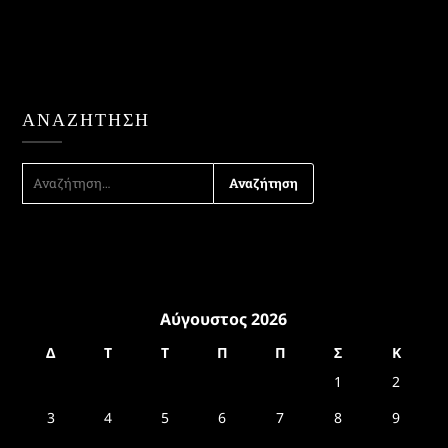
ΑΝΑΖΉΤΗΣΗ
ΑΝΑΖΉΤΗΣΗ
ΓΙΑ:
Αύγουστος 2026
Δ
Τ
Τ
Π
Π
Σ
Κ
1
2
3
4
5
6
7
8
9