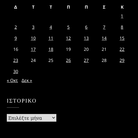
Δ
Τ
Τ
Π
Π
Σ
Κ
1
2
3
4
5
6
7
8
9
10
11
12
13
14
15
16
17
18
19
20
21
22
23
24
25
26
27
28
29
30
« Οκτ
Δεκ »
ΙΣΤΟΡΙΚΌ
Ιστορικό