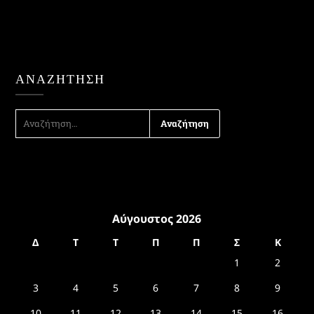
ΑΝΑΖΉΤΗΣΗ
ΑΝΑΖΉΤΗΣΗ
ΓΙΑ:
Αύγουστος 2026
Δ
Τ
Τ
Π
Π
Σ
Κ
1
2
3
4
5
6
7
8
9
10
11
12
13
14
15
16