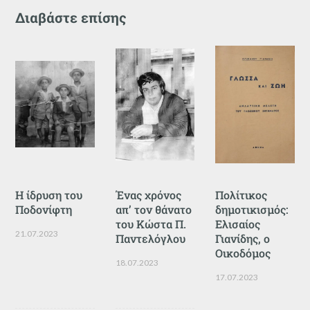
Διαβάστε επίσης
Η ίδρυση του
Ένας χρόνος
Πολίτικος
Ποδονίφτη
απ’ τον θάνατο
δημοτικισμός:
του Κώστα Π.
Ελισαίος
21.07.2023
Παντελόγλου
Γιανίδης, ο
Οικοδόμος
18.07.2023
17.07.2023