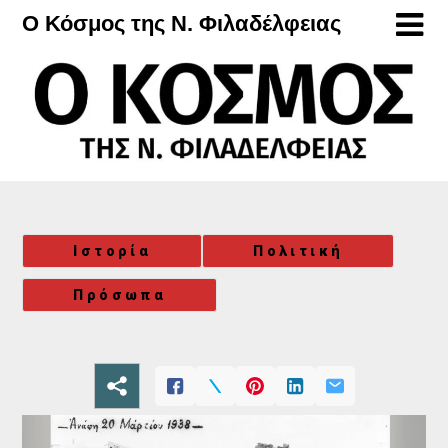
Μετάβαση
Ο Κόσμος της Ν. Φιλαδέλφειας
στο
περιεχόμενο
Ιστορία
Πολιτική
Πρόσωπα