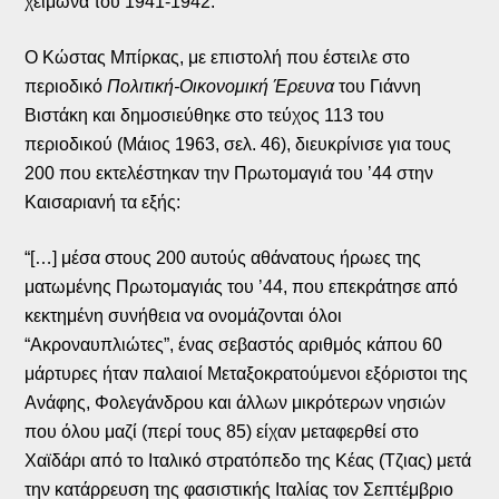
χειμώνα του 1941-1942.
Ο Κώστας Μπίρκας, με επιστολή που έστειλε στο
περιοδικό
Πολιτική-Οικονομική Έρευνα
του Γιάννη
Βιστάκη και δημοσιεύθηκε στο τεύχος 113 του
περιοδικού (Μάιος 1963, σελ. 46), διευκρίνισε για τους
200 που εκτελέστηκαν την Πρωτομαγιά του ’44 στην
Καισαριανή τα εξής:
“[…] μέσα στους 200 αυτούς αθάνατους ήρωες της
ματωμένης Πρωτομαγιάς του ’44, που επεκράτησε από
κεκτημένη συνήθεια να ονομάζονται όλοι
“Ακροναυπλιώτες”, ένας σεβαστός αριθμός κάπου 60
μάρτυρες ήταν παλαιοί Μεταξοκρατούμενοι εξόριστοι της
Ανάφης, Φολεγάνδρου και άλλων μικρότερων νησιών
που όλου μαζί (περί τους 85) είχαν μεταφερθεί στο
Χαϊδάρι από το Ιταλικό στρατόπεδο της Κέας (Τζιας) μετά
την κατάρρευση της φασιστικής Ιταλίας τον Σεπτέμβριο