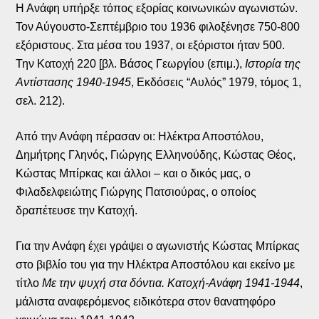
Η Ανάφη υπήρξε τόπος εξορίας κοινωνικών αγωνιστών.
Τον Αύγουστο-Σεπτέμβριο του 1936 φιλοξένησε 750-800
εξόριστους. Στα μέσα του 1937, οι εξόριστοι ήταν 500.
Την Κατοχή 220 [βλ. Βάσος Γεωργίου (επιμ.),
Ιστορία της
Αντίστασης 1940-1945
, Εκδόσεις “Αυλός” 1979, τόμος 1,
σελ. 212).
Από την Ανάφη πέρασαν οι: Ηλέκτρα Αποστόλου,
Δημήτρης Γληνός, Γιώργης Ελληνούδης, Κώστας Θέος,
Κώστας Μπίρκας και άλλοι – και ο δικός μας, ο
Φιλαδελφειώτης Γιώργης Πατσιούρας, ο οποίος
δραπέτευσε την Κατοχή.
Για την Ανάφη έχει γράψει ο αγωνιστής Κώστας Μπίρκας
στο βιβλίο του για την Ηλέκτρα Αποστόλου και εκείνο με
τίτλο
Με την ψυχή στα δόντια. Κατοχή-Ανάφη 1941-1944
,
μάλιστα αναφερόμενος ειδικότερα στον θανατηφόρο