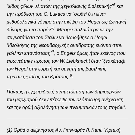
5
“είδος φίλων υλιστών της χεγκελιανής διαλεκτικής”
και
την πρόθεση του G. Lukacs να “σωθεί ό,τι είναι
μεθοδολογικά γόνιμο στην σκέψη του Hegel ως ζωντανή
6
δύναμη για το παρόν”
. Μπορεί παλαιότερα με την
συγκατάθεση του Στάλιν να θεωρήθηκε ο Hegel
“ιδεολόγος της φεουδαρχικής αντίδρασης ενάντια στην
7
γαλλική επανάσταση”
, ο Engels όμως ήταν εκείνος που
ειρωνεύτηκε πρώτος τον W. Liebknecht όταν “ξεσκέπαζε
τον Hegel σαν ευρετή και υμνητή της βασιλικής
8
πρωσικής ιδέας του Κράτους”
.
Πάντως η εγχειριδιακή αντιμετώπιση των δημιουργών
του μαρξισμού δεν επέτρεψε την ολόπλευρη ανίχνευση
και την ορθή αξιολόγηση των πνευματικών τους πηγών”.
(1) Ορθά ο αείμνηστος Αν. Γιανναράς (I. Kant, “Κριτική