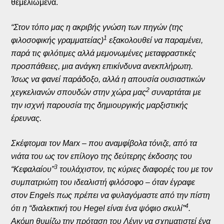
θεμελιωμένα.
“Στον τόπο μας η ακριβής γνώση των πηγών (της
1
φιλοσοφικής γραμματείας)
εξακολουθεί να παραμένει,
παρά τις φιλότιμες αλλά μεμονωμένες μεταφραστικές
προσπάθειες, μια ανάγκη επικίνδυνα ανεκπλήρωτη.
Ίσως να φανεί παράδοξο, αλλά η απουσία ουσιαστικών
2
χεγκελιανών σπουδών στην χώρα μας
συναρτάται με
την ισχνή παρουσία της δημιουργικής μαρξιστικής
έρευνας.
Σκέφτομαι τον Marx – που αναμφίβολα τόνιζε, από τα
νιάτα του ως τον επίλογο της δεύτερης έκδοσης του
3
“Κεφαλαίου”
τουλάχιστον, τις κύριες διαφορές του με τον
συμπατριώτη του ιδεαλιστή φιλόσοφο – όταν έγραφε
στον Engels πως πρέπει να φυλαγόμαστε από την πίστη
4
ότι η “διαλεκτική του Hegel είναι ένα ψόφιο σκυλί”
.
Ακόμη θυμίζω την πρόταση του Λένιν να σχηματιστεί ένα