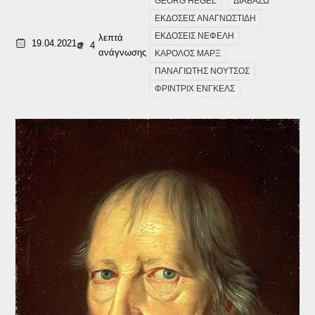
GEORG HEGEL
ΔΙΑΒΑΖΩ
ΕΚΔΟΣΕΙΣ ΑΝΑΓΝΩΣΤΙΔΗ
ΕΚΔΟΣΕΙΣ ΝΕΦΕΛΗ
λεπτά
19.04.2021
4
ανάγνωσης
ΚΑΡΟΛΟΣ ΜΑΡΞ
ΠΑΝΑΓΙΩΤΗΣ ΝΟΥΤΣΟΣ
ΦΡΙΝΤΡΙΧ ΕΝΓΚΕΛΣ