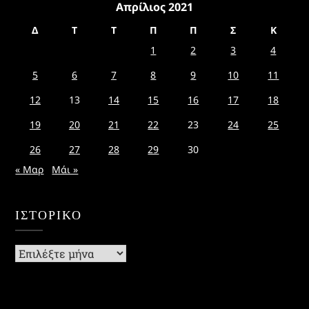
Απρίλιος 2021
Δ
Τ
Τ
Π
Π
Σ
Κ
1
2
3
4
5
6
7
8
9
10
11
12
13
14
15
16
17
18
19
20
21
22
23
24
25
26
27
28
29
30
« Μαρ
Μάι »
ΙΣΤΟΡΙΚΌ
Ιστορικό