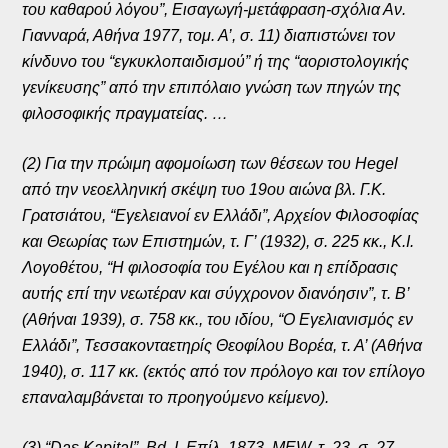
του καθαρού λόγου”, Εισαγωγή-μετάφραση-σχόλια Αν.
Γιανναρά, Αθήνα 1977, τομ. Α’, σ. 11) διαπιστώνει τον
κίνδυνο του “εγκυκλοπαιδισμού” ή της “αοριστολογικής
γενίκευσης” από την επιπόλαιο γνώση των πηγών της
φιλοσοφικής πραγματείας. …
(2) Για την πρώιμη αφομοίωση των θέσεων του Hegel
από την νεοελληνική σκέψη τυο 19ου αιώνα βλ. Γ.Κ.
Γρατσιάτου, “Εγελειανοί εν Ελλάδι”, Αρχείον Φιλοσοφίας
και Θεωρίας των Επιστημών, τ. Γ’ (1932), σ. 225 κκ., Κ.Ι.
Λογοθέτου, “Η φιλοσοφία του Εγέλου και η επίδρασις
αυτής επί την νεωτέραν και σύγχρονον διανόησιν”, τ. Β’
(Αθήναι 1939), σ. 758 κκ., του ιδίου, “Ο Εγελιανισμός εν
Ελλάδι”, Τεσσακονταετηρίς Θεοφίλου Βορέα, τ. Α’ (Αθήνα
1940), σ. 117 κκ. (εκτός από τον πρόλογο και τον επίλογο
επαναλαμβάνεται το προηγούμενο κείμενο).
(3) “Das Kapital”, Bd. I, Επίλ. 1873, MEW, τ. 23, σ. 27.