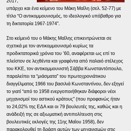
2017,
υπάρχει και ένα κείμενο του Μάκη Μαΐλη (σελ. 52-77) με
τίτλο “Ο αντικομμουνισμός, το ιδεολογικό υπόβαθρο για
τη δικτατορία 1967-1974”.
Στο κείμενό του ο Μάκης Μαΐλης επικεντρώνεται σε
σχετικά με τον αντικομμουνισμό κυρίως τα
προδικτατορικά χρόνια του ’60, αναφέρεται ως επί το
πλείστον σε λεχθέντα και γραφέντα από παλαιό στέλεχος
του ΚΚΕ, τον αντικομμουνιστή Σάββα Κωνσταντόπουλο,
παραλείπει τα “μιάσματα” του πρωτοχρονιάτικου
διαγγέλματος 1966 του βασιλιά Κωνσταντίνου, δεν εξηγεί
το γιατί “από το 1958 ενεργοποιήθηκαν διάφοροι νέοι
μηχανισμοί του αστικού κράτους” (που προφανώς ήταν
το 24,02% της ΕΔΑ και οι 79 βουλευτές της, καθώς και η
ανάδειξή της σε αξιωματική αντιπολίτευση στις
βουλευτικές εκλογές της 11ης Μαΐου 1958), δεν
παρακολουθεί τη δράση αυτών των μηχανισμών στις