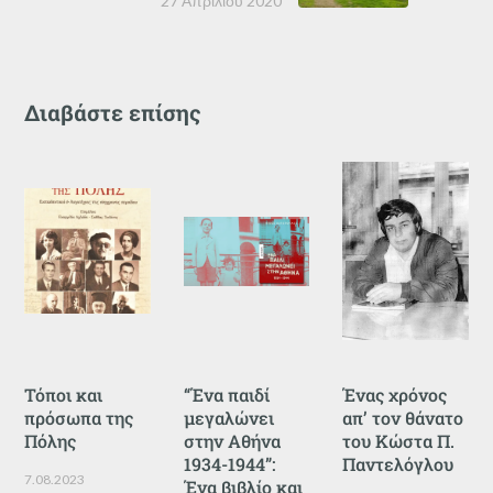
27 Απριλίου 2020
Διαβάστε επίσης
Τόποι και
“Ένα παιδί
Ένας χρόνος
πρόσωπα της
μεγαλώνει
απ’ τον θάνατο
Πόλης
στην Αθήνα
του Κώστα Π.
1934-1944”:
Παντελόγλου
7.08.2023
Ένα βιβλίο και