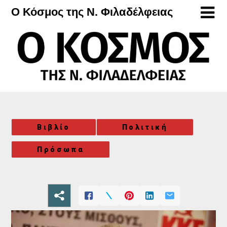
Μετάβαση
Ο Κόσμος της Ν. Φιλαδέλφειας
στο
περιεχόμενο
Βιβλίο
Πολιτική
Πρόσωπα