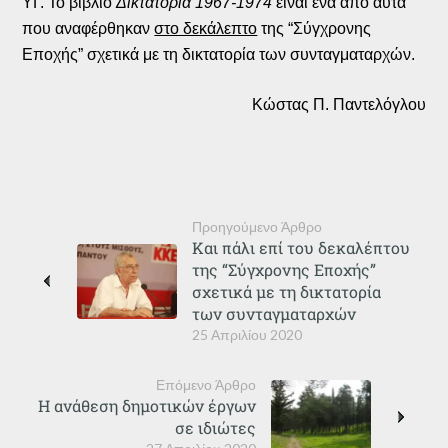
ΥΓ. Το βιβλίο
Δικτατορία 1967-1974
είναι ένα από αυτά
που αναφέρθηκαν
στο δεκάλεπτο
της “Σύγχρονης
Εποχής” σχετικά με τη δικτατορία των συνταγματαρχών.
Κώστας Π. Παντελόγλου
Προηγούμενο Άρθρο
Και πάλι επί του δεκαλέπτου
της “Σύγχρονης Εποχής”
σχετικά με τη δικτατορία
των συνταγματαρχών
25 Απριλίου 2020
Επόμενο Άρθρο
Η ανάθεση δημοτικών έργων
σε ιδιώτες