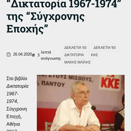
“Δικτατορία 1967-1974”
της “Σύγχρονης
Εποχής”
ΔΕΚΑΕΤΙΑ '50
ΔΕΚΑΕΤΙΑ '60
λεπτά
26.04.2020
3
ΔΙΚΤΑΤΟΡΙΑ
ΚΚΕ
ανάγνωσης
ΜΑΚΗΣ ΜΑΪΛΗΣ
Στο βιβλίο
Δικτατορία
1967-
1974
,
Σύγχρονη
Εποχή,
Αθήνα