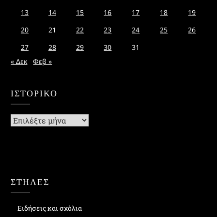
13
14
15
16
17
18
19
20
21
22
23
24
25
26
27
28
29
30
31
« Δεκ
Φεβ »
ΙΣΤΟΡΙΚΌ
Ιστορικό
ΣΤΗΛΕΣ
Ειδήσεις και σχόλια