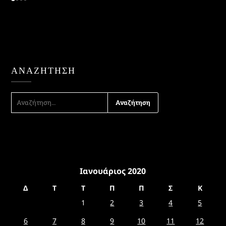
ΑΝΑΖΉΤΗΣΗ
ΑΝΑΖΉΤΗΣΗ
ΓΙΑ:
Ιανουάριος 2020
Δ
Τ
Τ
Π
Π
Σ
Κ
1
2
3
4
5
6
7
8
9
10
11
12