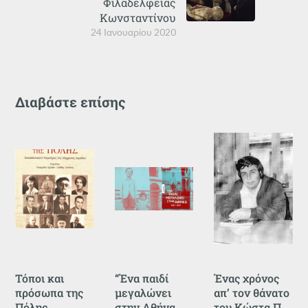
Φιλαδελφείας
Κωνσταντίνου
24 Ιανουαρίου 2020
Διαβάστε επίσης
Τόποι και
“Ένα παιδί
Ένας χρόνος
πρόσωπα της
μεγαλώνει
απ’ τον θάνατο
Πόλης
στην Αθήνα
του Κώστα Π.