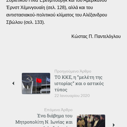
Σοβιετικού Ηλία Έρενμπουργκ και του Αμερικανού
Έρνστ Χέμινγουαίη (σελ. 128), αλλά και του
αντιστασιακού-πολιτικού κλίματος του Αλέξανδρου
Σβώλου (σελ. 133).
Κώστας Π. Παντελόγλου
Προηγούμενο Άρθρο
ΤΟ ΚΚΕ, η “μελέτη της
ιστορίας” και ο αστικός
τύπος
22 Ιανουαρίου 2020
Επόμενο Άρθρο
Ένα διάβημα του
Μητροπολίτη Ν. Ιωνίας και