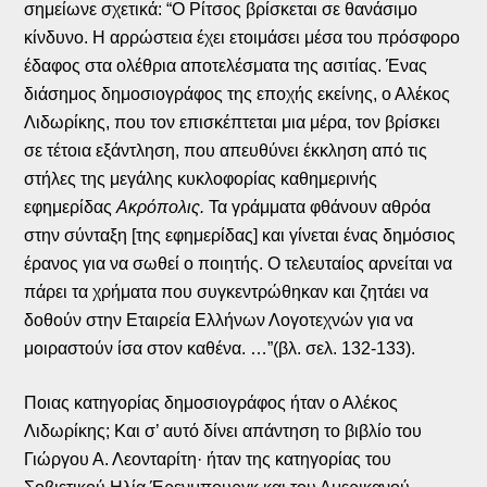
σημείωνε σχετικά: “Ο Ρίτσος βρίσκεται σε θανάσιμο
κίνδυνο. Η αρρώστεια έχει ετοιμάσει μέσα του πρόσφορο
έδαφος στα ολέθρια αποτελέσματα της ασιτίας. Ένας
διάσημος δημοσιογράφος της εποχής εκείνης, ο Αλέκος
Λιδωρίκης, που τον επισκέπτεται μια μέρα, τον βρίσκει
σε τέτοια εξάντληση, που απευθύνει έκκληση από τις
στήλες της μεγάλης κυκλοφορίας καθημερινής
εφημερίδας
Ακρόπολις.
Τα γράμματα φθάνουν αθρόα
στην σύνταξη [της εφημερίδας] και γίνεται ένας δημόσιος
έρανος για να σωθεί ο ποιητής. Ο τελευταίος αρνείται να
πάρει τα χρήματα που συγκεντρώθηκαν και ζητάει να
δοθούν στην Εταιρεία Ελλήνων Λογοτεχνών για να
μοιραστούν ίσα στον καθένα. …”(βλ. σελ. 132-133).
Ποιας κατηγορίας δημοσιογράφος ήταν ο Αλέκος
Λιδωρίκης; Και σ’ αυτό δίνει απάντηση το βιβλίο του
Γιώργου Α. Λεονταρίτη· ήταν της κατηγορίας του