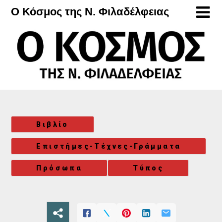
Μετάβαση
Ο Κόσμος της Ν. Φιλαδέλφειας
στο
περιεχόμενο
Βιβλίο
Επιστήμες-Τέχνες-Γράμματα
Πρόσωπα
Τύπος