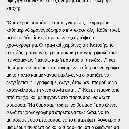
αφηγηθεί συγκλονιστικές αναμνήσεις απ’ εκείνη την
εποχή:
“Ο πατέρας μου τότε – όπως γνωρίζεις – έγραφε το
καθημερινό χρονογράφημα στην
Ακρόπολη
. Κάθε πρωί,
μέσα σε δύο ώρες, έπρεπε να έχει γράψει το
χρονογράφημα. Οι τραγικοί χειμώνες της Κατοχής, το
σκοτάδι, η παγωνιά, η σπαρακτική αδύναμη φωνή των
πεινασμένων “πεινάω καλή μου κυρία, πεινάω…”, και
θυμάμαι τον πατέρα στο παγωμένο σπίτι μας, να γράφει
με το παλτό και με γάντια μάλλινα, να σταματάει, να
εξεγείρεται. “Τι γράφουμε, έλεγε, όταν δεν μπορούμε να
καταγγείλουμε τη γενοκτονία αυτή…”. Και με έπιανε τότε
από το χέρι και με πήγαινε στο παράθυρο, να δω τη
συμφορά. “Να θυμάσαι, πρέπει να θυμάσαι” μου έλεγε.
Αλλά το χρονογράφημα έπρεπε να τελειώσει, να το
μεταδώσει, όσο μπορούσε, να το επιτρέψει η λογοκρισία,
μια θέρμη ανθρωπιάς και αισιοδοξίας, ότι ο εφιάλτης θα