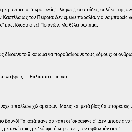
με μάντρες οι “ακραιφνείς Έλληνες”, οι ατσίδες, οι λύκοι της ανε
 Καστέλα ως τον Πειραιά; Δεν έμεινε παραλία, για να μπορείς ν
ές” μας. Ιδιοχτησίες! Ποιανών; Μα θέλει ρώτημα;
τους δίνουνε το δικαίωμα να παραβαίνουνε τους νόμους: οι άνθρ
ύτσα να βρεις … θάλασσα ή πεύκο.
συνέχεια πολλών χιλιομέτρων! Μόλις και μετά βίας θα μπορέσεις
το βουνό! Το κατάπιανε σα χάπι οι “ακραιφνείς”. Δεν μπορείς να
, με αγκίστρια, με “κάρφη ή καρφιά εις τον οφθαλμόν σου”.