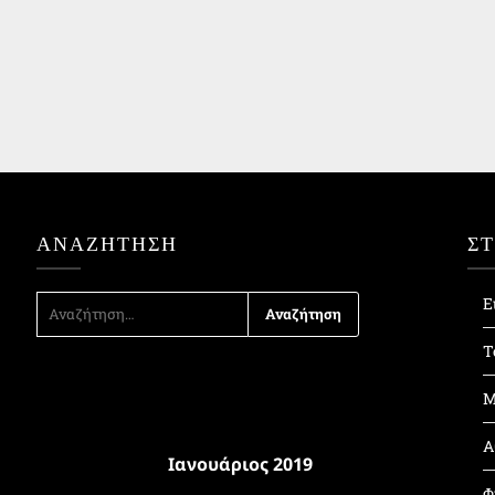
ΑΝΑΖΉΤΗΣΗ
Σ
ΑΝΑΖΉΤΗΣΗ
Ε
ΓΙΑ:
Τ
Μ
Α
Ιανουάριος 2019
Φ