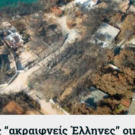
ς “ακραιφνείς Έλληνες” ο