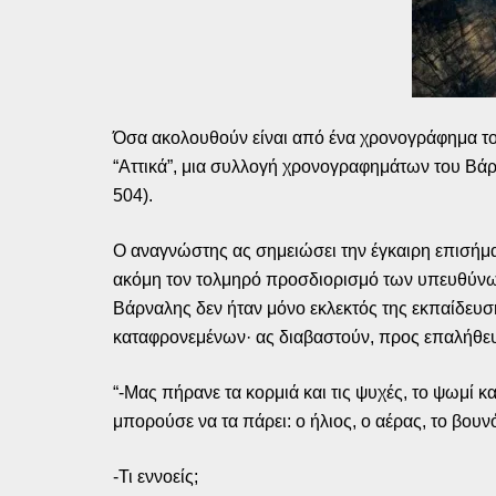
Όσα ακολουθούν είναι από ένα χρονογράφημα του
“Αττικά”, μια συλλογή χρονογραφημάτων του Βάρ
504).
Ο αναγνώστης ας σημειώσει την έγκαιρη επισήμ
ακόμη τον τολμηρό προσδιορισμό των υπευθύνων
Βάρναλης δεν ήταν μόνο εκλεκτός της εκπαίδευσ
καταφρονεμένων· ας διαβαστούν, προς επαλήθευσ
“-Μας πήρανε τα κορμιά και τις ψυχές, το ψωμί κα
μπορούσε να τα πάρει: ο ήλιος, ο αέρας, το βουν
-Τι εννοείς;