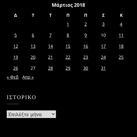
Μάρτιος 2018
Δ
Τ
Τ
Π
Π
Σ
Κ
1
2
3
4
5
6
7
8
9
10
11
12
13
14
15
16
17
18
19
20
21
22
23
24
25
26
27
28
29
30
31
« Φεβ
Απρ »
ΙΣΤΟΡΙΚΌ
Ιστορικό