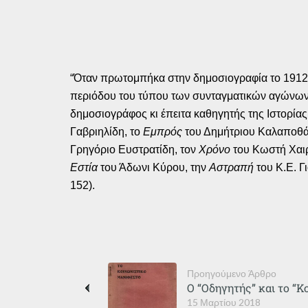
“Όταν πρωτομπήκα στην δημοσιογραφία το 1912,
περιόδου του τύπου των συνταγματικών αγώνων 
δημοσιογράφος κι έπειτα καθηγητής της Ιστορί
Γαβριηλίδη, το
Εμπρός
του Δημήτριου Καλαποθά
Γρηγόριο Ευστρατίδη, τον
Χρόνο
του Κωστή Χαι
Εστία
του Άδωνι Κύρου, την
Αστραπή
του Κ.Ε. Γ
152).
Προηγούμενο Άρθρο
Ο “Οδηγητής” και το “
15 Μαρτίου 2018