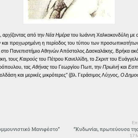
 αρχίζοντας από την
Νέα Ημέρα
του Ιωάννη Χαλκοκονδύλη με αρ
και προχωρημένη η περίοδος του τύπου των προσωπικοτήτων, 
ας στο Πανεπιστήμιο Αθηνών Απόστολος Δασκαλάκης. Βρήκα ακ
κη, τους
Καιρούς
του Πέτρου Κανελλίδη, το
Σκριπ
του Ευάγγελ
ρόπουλου, τας
Αθήνας
του Γεωργίου Πωπ, την
Πρωϊνή
και
Εσπ
ιολδάση και μερικές μικρότερες” (βλ. Γεράσιμος Λύχνος,
Ο Δημο
Επ
Κομμουνιστικό Μανιφέστο”
“Κυδωνίαι, πρωτεύουσα της
17 