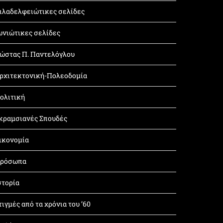
ιλαδελφειώτικες σελίδες
ωνιώτικες σελίδες
ώστας Π. Παντελόγλου
ρχιτεκτονική-Πολεοδομία
ολιτική
κραμσιανές Σπουδές
ικονομία
ρόσωπα
στορία
τιγμές από τα χρόνια του ’60