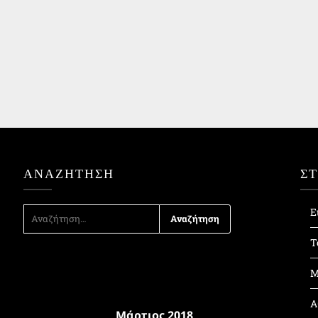
ΑΝΑΖΉΤΗΣΗ
Σ
ΑΝΑΖΉΤΗΣΗ
Ε
ΓΙΑ:
Τ
Μ
Α
Μάρτιος 2018