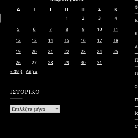
Φ
Δ
Τ
Τ
Π
Π
Σ
Κ
1
2
3
4
Ι
5
6
7
8
9
10
11
Κ
12
13
14
15
16
17
18
Α
19
20
21
22
23
24
25
Π
26
27
28
29
30
31
« Φεβ
Απρ »
Γ
Ο
ΙΣΤΟΡΙΚΌ
Π
Ιστορικό
Ι
Σ