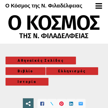
Μετάβαση
Ο Κόσμος της Ν. Φιλαδέλφειας
στο
περιεχόμενο
Αθηναϊκές Σελίδες
Βιβλίο
Ελληνισμός
Ιστορία