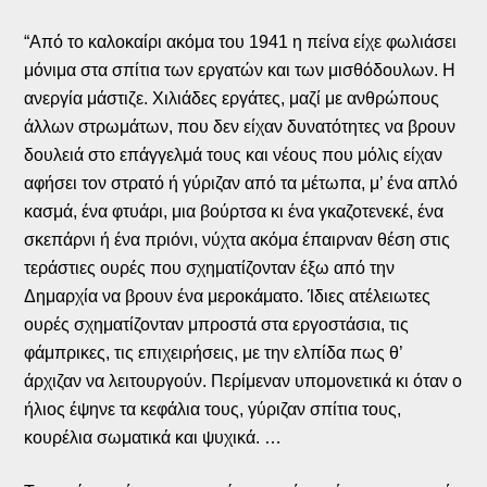
“Από το καλοκαίρι ακόμα του 1941 η πείνα είχε φωλιάσει
μόνιμα στα σπίτια των εργατών και των μισθόδουλων. Η
ανεργία μάστιζε. Χιλιάδες εργάτες, μαζί με ανθρώπους
άλλων στρωμάτων, που δεν είχαν δυνατότητες να βρουν
δουλειά στο επάγγελμά τους και νέους που μόλις είχαν
αφήσει τον στρατό ή γύριζαν από τα μέτωπα, μ’ ένα απλό
κασμά, ένα φτυάρι, μια βούρτσα κι ένα γκαζοτενεκέ, ένα
σκεπάρνι ή ένα πριόνι, νύχτα ακόμα έπαιρναν θέση στις
τεράστιες ουρές που σχηματίζονταν έξω από την
Δημαρχία να βρουν ένα μεροκάματο. Ίδιες ατέλειωτες
ουρές σχηματίζονταν μπροστά στα εργοστάσια, τις
φάμπρικες, τις επιχειρήσεις, με την ελπίδα πως θ’
άρχιζαν να λειτουργούν. Περίμεναν υπομονετικά κι όταν ο
ήλιος έψηνε τα κεφάλια τους, γύριζαν σπίτια τους,
κουρέλια σωματικά και ψυχικά. …