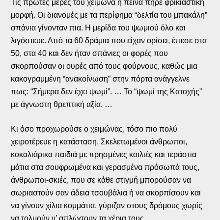
Τις πρώτες μέρες του χειμώνα η πείνα πήρε φρικιαστική
μορφή. Οι διανομές με τα περίφημα “δελτία του μπακάλη”
σπάνια γίνονταν πια. Η μερίδα του ψωμιού όλο και
λιγόστευε. Από τα 60 δράμια που είχαν ορίσει, έπεσε στα
50, στα 40 και δεν ήταν σπάνιες οι φορές που
σκορπούσαν οι ουρές από τους φούρνους, καθώς μια
κακογραμμένη “ανακοίνωση” στην πόρτα ανάγγελνε
πως: “Σήμερα δεν έχει ψωμί”. … Το “ψωμί της Κατοχής”
με άγνωστη θρεπτική αξία. …
Κι όσο προχωρούσε ο χειμώνας, τόσο πιο πολύ
χειροτέρευε η κατάσταση. Σκελετωμένοι άνθρωποι,
κοκαλιάρικα παιδιά με πρησμένες κοιλιές και τεράστια
μάτια στα σουφρωμένα και γερασμένα πρόσωπά τους,
άνθρωποι-σκιές, που σε κάθε στιγμή μπορούσαν να
σωριαστούν σαν άδεια τσουβάλια ή να σκορπίσουν και
να γίνουν χίλια κομμάτια, γύριζαν στους δρόμους χωρίς
να τολμούν ν’ απλώσουν τα χέρια τους.