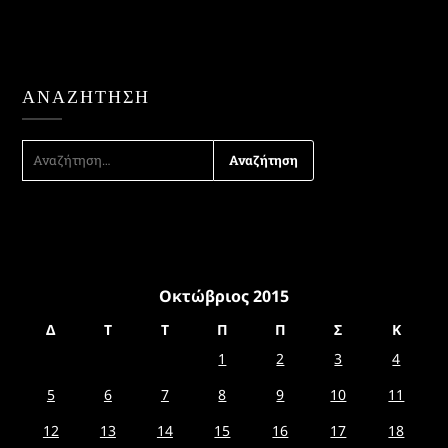
ΑΝΑΖΉΤΗΣΗ
ΑΝΑΖΉΤΗΣΗ
ΓΙΑ:
Οκτώβριος 2015
Δ
Τ
Τ
Π
Π
Σ
Κ
1
2
3
4
5
6
7
8
9
10
11
12
13
14
15
16
17
18