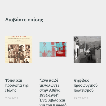
Διαβάστε επίσης
Τόποι και
“Ένα παιδί
Ψηφίδες
πρόσωπα της
μεγαλώνει
προσφυγικού
Πόλης
στην Αθήνα
πολιτισμού
1934-1944”:
7.08.2023
25.07.2023
Ένα βιβλίο και
για τον Κηφισό