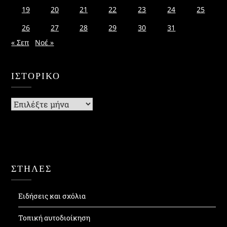
19
20
21
22
23
24
25
26
27
28
29
30
31
« Σεπ
Νοέ »
ΙΣΤΟΡΙΚΌ
Ιστορικό
ΣΤΗΛΕΣ
Ειδήσεις και σχόλια
Τοπική αυτοδιοίκηση