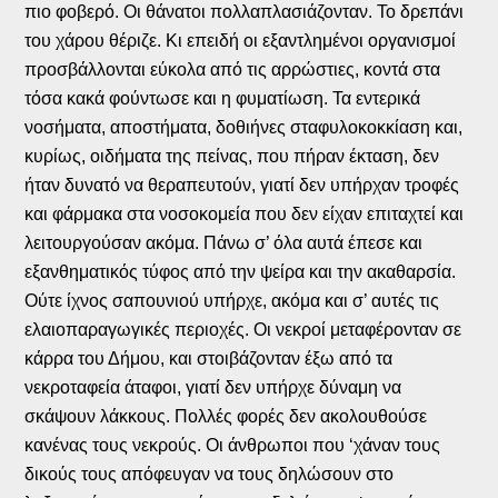
πιο φοβερό. Οι θάνατοι πολλαπλασιάζονταν. Το δρεπάνι
του χάρου θέριζε. Κι επειδή οι εξαντλημένοι οργανισμοί
προσβάλλονται εύκολα από τις αρρώστιες, κοντά στα
τόσα κακά φούντωσε και η φυματίωση. Τα εντερικά
νοσήματα, αποστήματα, δοθιήνες σταφυλοκοκκίαση και,
κυρίως, οιδήματα της πείνας, που πήραν έκταση, δεν
ήταν δυνατό να θεραπευτούν, γιατί δεν υπήρχαν τροφές
και φάρμακα στα νοσοκομεία που δεν είχαν επιταχτεί και
λειτουργούσαν ακόμα. Πάνω σ’ όλα αυτά έπεσε και
εξανθηματικός τύφος από την ψείρα και την ακαθαρσία.
Ούτε ίχνος σαπουνιού υπήρχε, ακόμα και σ’ αυτές τις
ελαιοπαραγωγικές περιοχές. Οι νεκροί μεταφέρονταν σε
κάρρα του Δήμου, και στοιβάζονταν έξω από τα
νεκροταφεία άταφοι, γιατί δεν υπήρχε δύναμη να
σκάψουν λάκκους. Πολλές φορές δεν ακολουθούσε
κανένας τους νεκρούς. Οι άνθρωποι που ‘χάναν τους
δικούς τους απόφευγαν να τους δηλώσουν στο