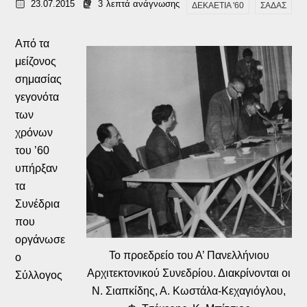
23.07.2015
3
λεπτά ανάγνωσης
ΔΕΚΑΕΤΙΑ '60
ΣΑΔΑΣ
Από τα
μείζονος
σημασίας
γεγονότα
των
χρόνων
του ’60
υπήρξαν
τα
Συνέδρια
που
οργάνωσε
Το προεδρείο του Α’ Πανελλήνιου
ο
Αρχιτεκτονικού Συνεδρίου. Διακρίνονται οι
Σύλλογος
Ν. Σιαπκίδης, Α. Κωστάλα-Κεχαγιόγλου,