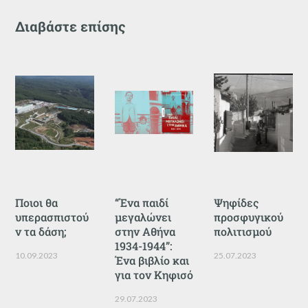
Διαβάστε επίσης
Ποιοι θα
“Ένα παιδί
Ψηφίδες
υπερασπιστού
μεγαλώνει
προσφυγικού
ν τα δάση;
στην Αθήνα
πολιτισμού
1934-1944”:
10.09.2023
25.07.2023
Ένα βιβλίο και
για τον Κηφισό
29.07.2023