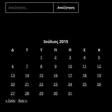
ΑΝΑΖΉΤΗΣΗ
ΓΙΑ:
Ιούλιος 2015
Δ
Τ
Τ
Π
Π
Σ
Κ
1
2
3
4
5
6
7
8
9
10
11
12
13
14
15
16
17
18
19
20
21
22
23
24
25
26
27
28
29
30
31
« Ιούν
Αυγ »