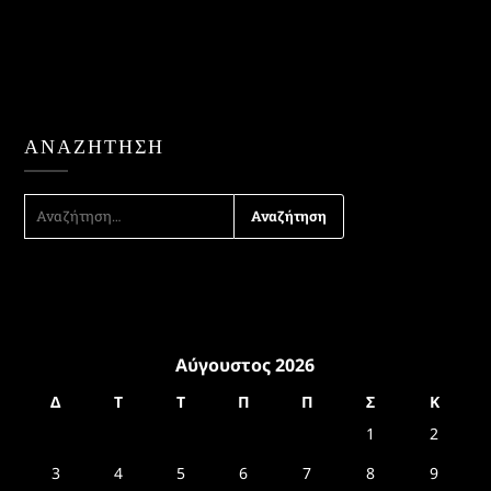
ΑΝΑΖΉΤΗΣΗ
ΑΝΑΖΉΤΗΣΗ
ΓΙΑ:
Αύγουστος 2026
Δ
Τ
Τ
Π
Π
Σ
Κ
1
2
3
4
5
6
7
8
9