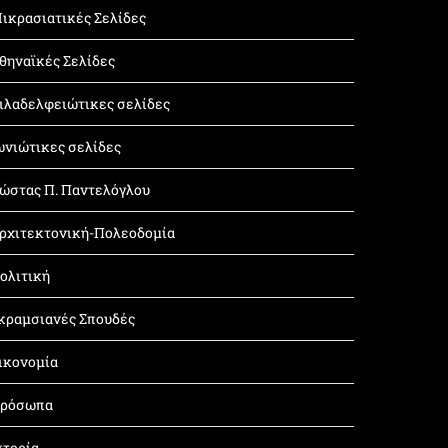
ικρασιατικές Σελίδες
θηναϊκές Σελίδες
ιλαδελφειώτικες σελίδες
ωνιώτικες σελίδες
ώστας Π. Παντελόγλου
ρχιτεκτονική-Πολεοδομία
ολιτική
κραμσιανές Σπουδές
ικονομία
ρόσωπα
στορία