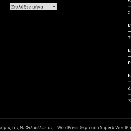
Ιστορικό
Σ
Β
Τ
Ε
Ε
Ε
Δ
Έ
όσμος της Ν. Φιλαδέλφειας
| WordPress Θέμα από
Superb WordPr