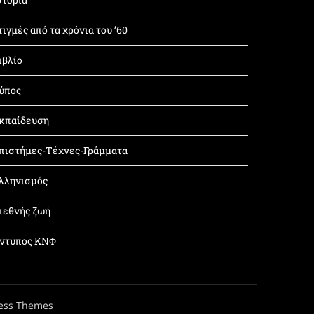
τιγμές από τα χρόνια του ’60
ιβλίο
ύπος
κπαίδευση
πιστήμες-Τέχνες-Γράμματα
λληνισμός
ιεθνής ζωή
ντυπος ΚΝΦ
ess Themes