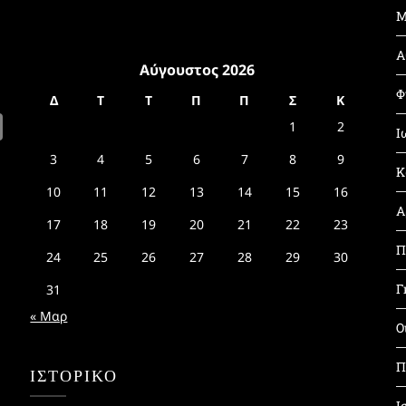
Μ
Α
Αύγουστος 2026
Φ
Δ
Τ
Τ
Π
Π
Σ
Κ
1
2
Ι
3
4
5
6
7
8
9
Κ
10
11
12
13
14
15
16
Α
17
18
19
20
21
22
23
Π
24
25
26
27
28
29
30
Γ
31
« Μαρ
Ο
Π
ΙΣΤΟΡΙΚΌ
Ι