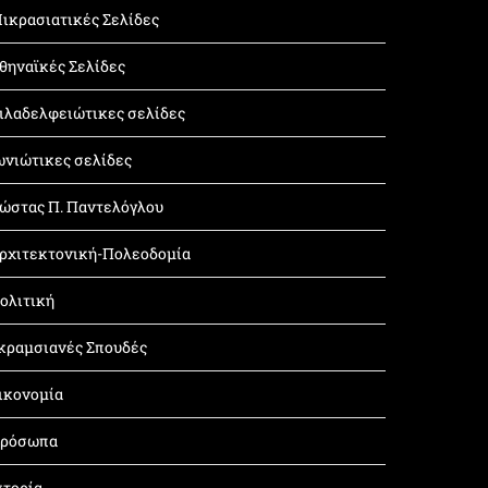
ικρασιατικές Σελίδες
θηναϊκές Σελίδες
ιλαδελφειώτικες σελίδες
ωνιώτικες σελίδες
ώστας Π. Παντελόγλου
ρχιτεκτονική-Πολεοδομία
ολιτική
κραμσιανές Σπουδές
ικονομία
ρόσωπα
στορία