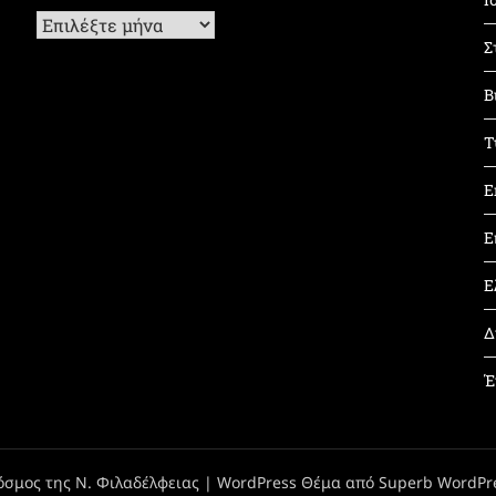
Ιστορικό
Σ
Β
Τ
Ε
Ε
Ε
Δ
Έ
όσμος της Ν. Φιλαδέλφειας
| WordPress Θέμα από
Superb WordPr