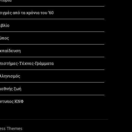
τιγμές από τα χρόνια του ’60
ιβλίο
ύπος
κπαίδευση
πιστήμες-Τέχνες-Γράμματα
λληνισμός
ιεθνής ζωή
ντυπος ΚΝΦ
ess Themes