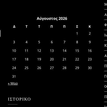
Μ
Α
Αύγουστος 2026
Φ
Δ
Τ
Τ
Π
Π
Σ
Κ
1
2
Ι
3
4
5
6
7
8
9
Κ
10
11
12
13
14
15
16
Α
17
18
19
20
21
22
23
Π
24
25
26
27
28
29
30
Γ
31
« Μαρ
Ο
Π
ΙΣΤΟΡΙΚΌ
Ι