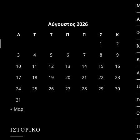
Μ
Α
Αύγουστος 2026
Φ
Δ
Τ
Τ
Π
Π
Σ
Κ
1
2
Ι
3
4
5
6
7
8
9
Κ
10
11
12
13
14
15
16
Α
17
18
19
20
21
22
23
Π
24
25
26
27
28
29
30
Γ
31
« Μαρ
Ο
Π
ΙΣΤΟΡΙΚΌ
Ι