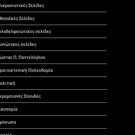
ικρασιατικές Σελίδες
θηναϊκές Σελίδες
ιλαδελφειώτικες σελίδες
ωνιώτικες σελίδες
ώστας Π. Παντελόγλου
ρχιτεκτονική-Πολεοδομία
ολιτική
κραμσιανές Σπουδές
ικονομία
ρόσωπα
στορία