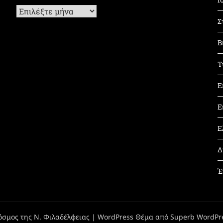
Ιστορικό
Σ
Β
Τ
Ε
Ε
Ε
Δ
Έ
όσμος της Ν. Φιλαδέλφειας
| WordPress Θέμα από
Superb WordPr