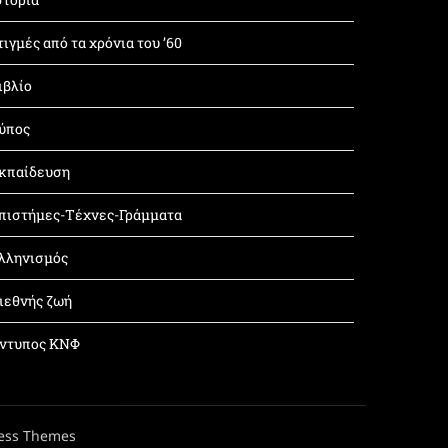
τιγμές από τα χρόνια του ’60
ιβλίο
ύπος
κπαίδευση
πιστήμες-Τέχνες-Γράμματα
λληνισμός
ιεθνής ζωή
ντυπος ΚΝΦ
ess Themes