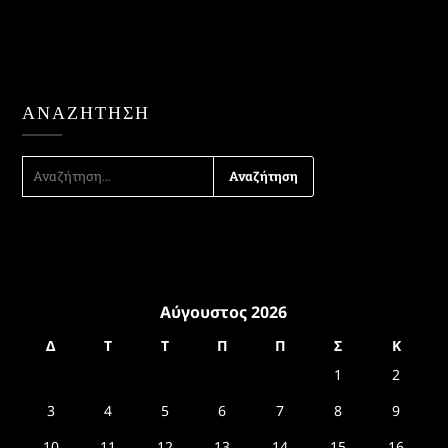
ΑΝΑΖΉΤΗΣΗ
ΑΝΑΖΉΤΗΣΗ
ΓΙΑ:
Αύγουστος 2026
Δ
Τ
Τ
Π
Π
Σ
Κ
1
2
3
4
5
6
7
8
9
10
11
12
13
14
15
16