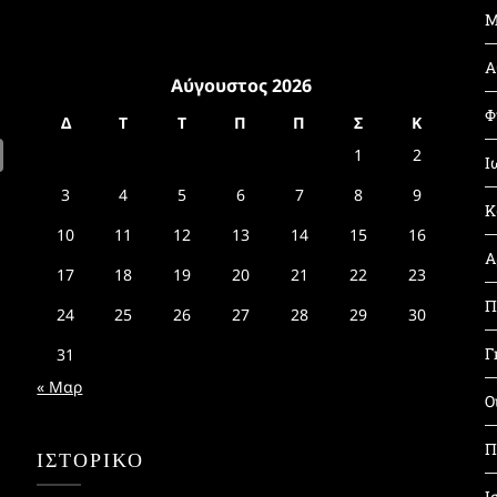
Μ
Α
Αύγουστος 2026
Φ
Δ
Τ
Τ
Π
Π
Σ
Κ
1
2
Ι
3
4
5
6
7
8
9
Κ
10
11
12
13
14
15
16
Α
17
18
19
20
21
22
23
Π
24
25
26
27
28
29
30
Γ
31
« Μαρ
Ο
Π
ΙΣΤΟΡΙΚΌ
Ι