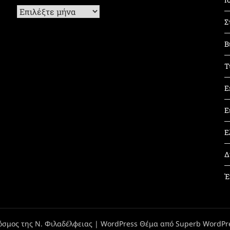
Ιστορικό
Σ
Β
Τ
Ε
Ε
Ε
Δ
Έ
όσμος της Ν. Φιλαδέλφειας
| WordPress Θέμα από
Superb WordPr