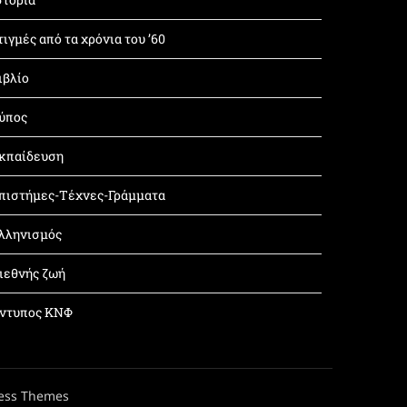
τιγμές από τα χρόνια του ’60
ιβλίο
ύπος
κπαίδευση
πιστήμες-Τέχνες-Γράμματα
λληνισμός
ιεθνής ζωή
ντυπος ΚΝΦ
ess Themes