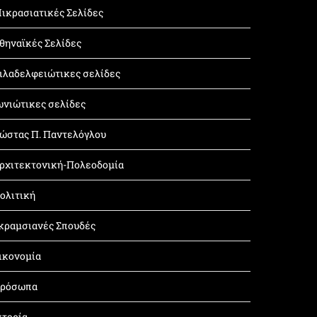
ικρασιατικές Σελίδες
θηναϊκές Σελίδες
ιλαδελφειώτικες σελίδες
ωνιώτικες σελίδες
ώστας Π. Παντελόγλου
ρχιτεκτονική-Πολεοδομία
ολιτική
κραμσιανές Σπουδές
ικονομία
ρόσωπα
στορία