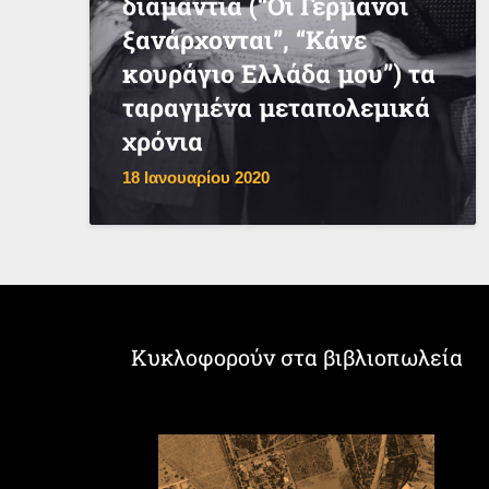
διαμάντια (“Οι Γερμανοί
ξανάρχονται”, “Κάνε
κουράγιο Ελλάδα μου”) τα
ταραγμένα μεταπολεμικά
χρόνια
18 Ιανουαρίου 2020
Κυκλοφορούν στα βιβλιοπωλεία