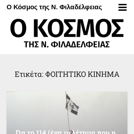
Μετάβαση
Ο Κόσμος της Ν. Φιλαδέλφειας
στο
περιεχόμενο
Ετικέτα:
ΦΟΙΤΗΤΙΚΟ ΚΙΝΗΜΑ
Για το 114 (ένα μελέτημα που η