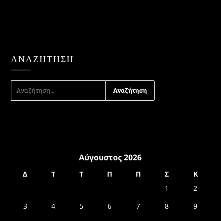
ΑΝΑΖΉΤΗΣΗ
ΑΝΑΖΉΤΗΣΗ
ΓΙΑ:
Αύγουστος 2026
Δ
Τ
Τ
Π
Π
Σ
Κ
1
2
3
4
5
6
7
8
9