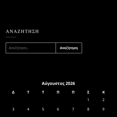
ΑΝΑΖΉΤΗΣΗ
ΑΝΑΖΉΤΗΣΗ
ΓΙΑ:
Αύγουστος 2026
Δ
Τ
Τ
Π
Π
Σ
Κ
1
2
3
4
5
6
7
8
9