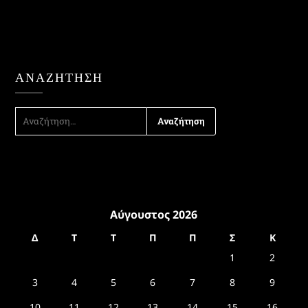
ΑΝΑΖΉΤΗΣΗ
ΑΝΑΖΉΤΗΣΗ
ΓΙΑ:
Αύγουστος 2026
Δ
Τ
Τ
Π
Π
Σ
Κ
1
2
3
4
5
6
7
8
9
10
11
12
13
14
15
16