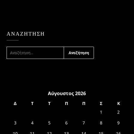
ΑΝΑΖΉΤΗΣΗ
ΑΝΑΖΉΤΗΣΗ
ΓΙΑ:
Αύγουστος 2026
Δ
Τ
Τ
Π
Π
Σ
Κ
1
2
3
4
5
6
7
8
9
10
11
12
13
14
15
16