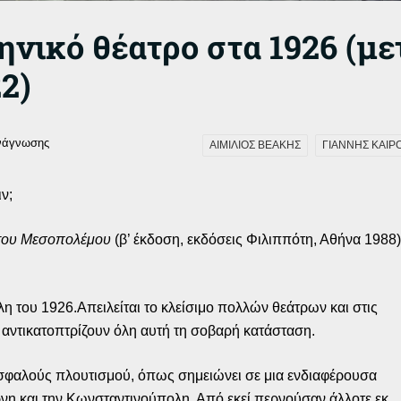
ληνικό θέατρο στα 1926 (μ
2)
νάγνωσης
ΑΙΜΙΛΙΟΣ ΒΕΑΚΗΣ
ΓΙΑΝΝΗΣ ΚΑΙΡ
ν;
του Μεσοπολέμου
(β’ έκδοση, εκδόσεις Φιλιππότη, Αθήνα 1988)
λη του 1926.Απειλείται το κλείσιμο πολλών θεάτρων και στις
 αντικατοπτρίζουν όλη αυτή τη σοβαρή κατάσταση.
 ασφαλούς πλουτισμού, όπως σημειώνει σε μια ενδιαφέρουσα
νη και την Κωνσταντινούπολη. Από εκεί περνούσαν άλλοτε εκ