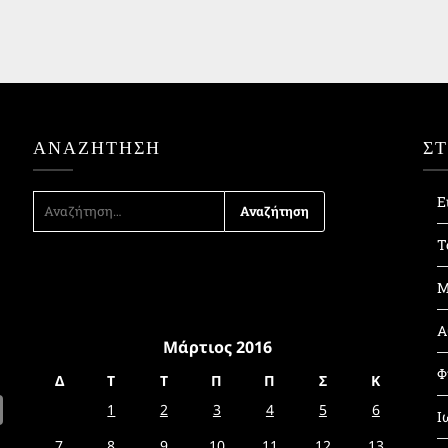
ΑΝΑΖΉΤΗΣΗ
Σ
ΑΝΑΖΉΤΗΣΗ
Ε
ΓΙΑ:
Τ
Μ
Α
Μάρτιος 2016
Φ
Δ
Τ
Τ
Π
Π
Σ
Κ
1
2
3
4
5
6
Ι
7
8
9
10
11
12
13