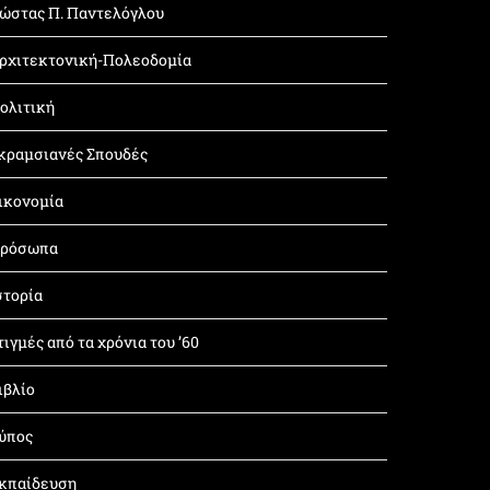
ώστας Π. Παντελόγλου
ρχιτεκτονική-Πολεοδομία
ολιτική
κραμσιανές Σπουδές
ικονομία
ρόσωπα
στορία
τιγμές από τα χρόνια του ’60
ιβλίο
ύπος
κπαίδευση