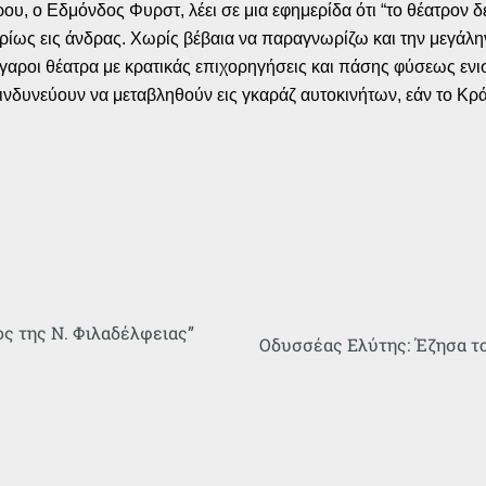
υ, ο Εδμόνδος Φυρστ, λέει σε μια εφημερίδα ότι “το θέατρον δε
 κυρίως εις άνδρας. Χωρίς βέβαια να παραγνωρίζω και την μεγάλη
ύλγαροι θέατρα με κρατικάς επιχορηγήσεις και πάσης φύσεως εν
νδυνεύουν να μεταβληθούν εις γκαράζ αυτοκινήτων, εάν το Κρά
ς της Ν. Φιλαδέλφειας”
Οδυσσέας Ελύτης: Έζησα τ