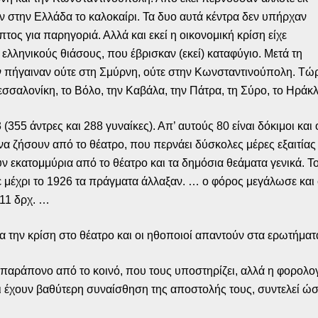
αν στην Ελλάδα το καλοκαίρι. Τα δυο αυτά κέντρα δεν υπήρχαν
πτος για παρηγοριά. Αλλά και εκεί η οικονομική κρίση είχε
 ελληνικούς θιάσους, που έβρισκαν (εκεί) καταφύγιο. Μετά τη
εν πήγαιναν ούτε στη Σμύρνη, ούτε στην Κωνσταντινούπολη. Τώ
εσσαλονίκη, το Βόλο, την Καβάλα, την Πάτρα, τη Σύρο, το Ηράκλ
355 άντρες και 288 γυναίκες). Απ’ αυτούς 80 είναι δόκιμοι και
 να ζήσουν από το θέατρο, που περνάει δύσκολες μέρες εξαιτίας
 εκατομμύρια από το θέατρο και τα δημόσια θεάματα γενικά. Το 
μέχρι το 1926 τα πράγματα άλλαξαν. … ο φόρος μεγάλωσε και σ’
 11 δρχ. …
ια την κρίση στο θέατρο και οι ηθοποιοί απαντούν στα ερωτήματ
ν παράπονο από το κοινό, που τους υποστηρίζει, αλλά η φορολογ
 έχουν βαθύτερη συναίσθηση της αποστολής τους, συντελεί ώστε 