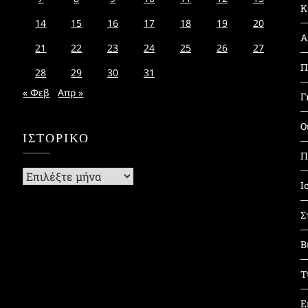
Κ
14
15
16
17
18
19
20
Α
21
22
23
24
25
26
27
Π
28
29
30
31
« Φεβ
Απρ »
Γ
Ο
ΙΣΤΟΡΙΚΌ
Π
Ιστορικό
Ι
Σ
Β
Τ
Ε