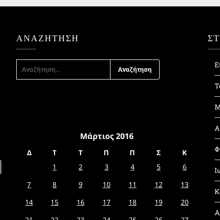
ΑΝΑΖΉΤΗΣΗ
Σ
ΑΝΑΖΉΤΗΣΗ
Ε
ΓΙΑ:
Τ
Μ
Α
Μάρτιος 2016
Φ
Δ
Τ
Τ
Π
Π
Σ
Κ
1
2
3
4
5
6
Ι
7
8
9
10
11
12
13
Κ
14
15
16
17
18
19
20
Α
21
22
23
24
25
26
27