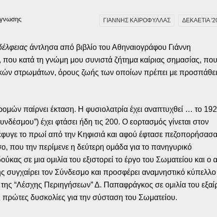
άγνωσης
ΓΙΑΝΝΗΣ ΚΑΙΡΟΦΥΛΛΑΣ
ΔΕΚΑΕΤΙΑ '2
δέλφειας
άντλησα από βιβλίο του Αθηναιογράφου Γιάννη
, που κατά τη γνώμη μου συνιστά ζήτημα καίριας σημασίας, πο
λαϊκών στρωμάτων, όρους ζωής των οποίων πρέπει με προσπάθε
ομών παίρνει έκταση. Η φυσιολατρία έχει αναπτυχθεί … το 19
δέσμου”) έχει φτάσει ήδη τις 200. Ο εορτασμός γίνεται στον
έφυγε το πρωί από την Κηφισιά και αφού έφτασε πεζοπορήσασ
ο, που την περίμενε η δεύτερη ομάδα για το πανηγυρικό
κας σε μια ομιλία του εξιστορεί το έργο του Σωματείου και ο
συγχαίρει τον Σύνδεσμο και προσφέρει αναμνηστικό κύπελλο στ
ης “Λέσχης Περιηγήσεων” Δ. Παπαφράγκος σε ομιλία του εξαίρε
ς πρώτες δυσκολίες για την σύσταση του Σωματείου.