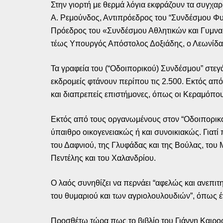
Στην γιορτή με θερμά λόγια εκφράζουν τα συγχαρ
Α. Ρεμούνδος, Αντιπρόεδρος του “Συνδέσμου Φυ
Πρόεδρος του «Συνδέσμου Αθλητικών και Γυμνα
τέως Υπουργός Απόστολος Δοξιάδης, ο Λεωνίδας 
Τα γραφεία του (“Οδοιπορικού) Συνδέσμου” στεγ
εκδρομείς φτάνουν περίπου τις 2.500. Εκτός από 
και διαπρεπείς επιστήμονες, όπως οι Κεραμόπο
Εκτός από τους οργανωμένους στον “Οδοιπορικό
ύπαιθρο οικογενειακώς ή και συνοικιακώς. Γιατ
του Δαφνιού, της Γλυφάδας και της Βούλας, του 
Πεντέλης και του Χαλανδρίου.
Ο λαός συνηθίζει να περνάει “αφελώς και ανεπιτ
του θυμαριού και των αγριολουλουδιών”, όπως 
Προσθέτω τώρα πως το βιβλίο του Γιάννη Καιρο