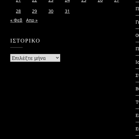
Π
28
29
30
31
« Φεβ
Απρ »
Γ
Ο
ΙΣΤΟΡΙΚΌ
Π
Ιστορικό
Ι
Σ
Β
Τ
Ε
Ε