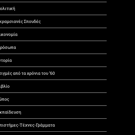
ολιτική
κραμσιανές Σπουδές
ικονομία
ρόσωπα
στορία
τιγμές από τα χρόνια του ’60
ιβλίο
ύπος
κπαίδευση
πιστήμες-Τέχνες-Γράμματα