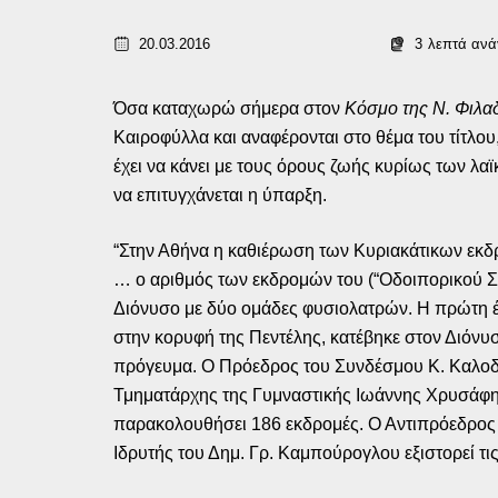
20.03.2016
3
λεπτά αν
Όσα καταχωρώ σήμερα στον
Κόσμο της Ν. Φιλα
Καιροφύλλα και αναφέρονται στο θέμα του τίτλου
έχει να κάνει με τους όρους ζωής κυρίως των 
να επιτυγχάνεται η ύπαρξη.
“Στην Αθήνα η καθιέρωση των Κυριακάτικων εκδρ
… ο αριθμός των εκδρομών του (“Οδοιπορικού Συν
Διόνυσο με δύο ομάδες φυσιολατρών. Η πρώτη 
στην κορυφή της Πεντέλης, κατέβηκε στον Διόνυσ
πρόγευμα. Ο Πρόεδρος του Συνδέσμου Κ. Καλοδού
Τμηματάρχης της Γυμναστικής Ιωάννης Χρυσάφης 
παρακολουθήσει 186 εκδρομές. Ο Αντιπρόεδρος τ
Ιδρυτής του Δημ. Γρ. Καμπούρογλου εξιστορεί τι