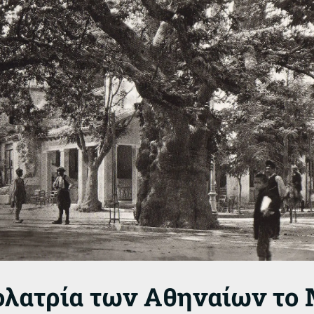
ιολατρία των Αθηναίων το