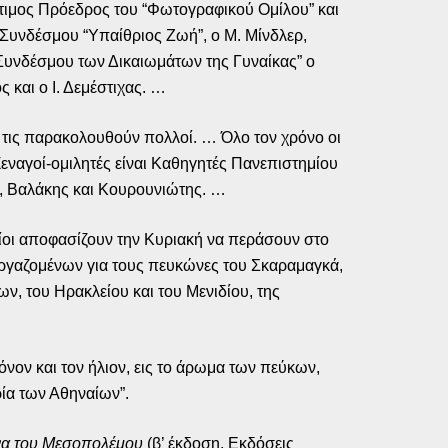
πίτιμος Πρόεδρος του “Φωτογραφικού Ομίλου” και
Συνδέσμου “Υπαίθριος Ζωή”, ο Μ. Μίνδλερ,
υνδέσμου των Δικαιωμάτων της Γυναίκας” ο
και ο Ι. Δεμέστιχας. …
ς τις παρακολουθούν πολλοί. … Όλο τον χρόνο οι
 Ξεναγοί-ομιλητές είναι Καθηγητές Πανεπιστημίου
, Βαλάκης και Κουρουνιώτης. …
ίοι αποφασίζουν την Κυριακή να περάσουν στο
 εργαζομένων για τους πευκώνες του Σκαραμαγκά,
ν, του Ηρακλείου και του Μενιδίου, της
όνον και τον ήλιον, εις το άρωμα των πεύκων,
ία των Αθηναίων”.
να του Μεσοπολέμου
(β’ έκδοση, Εκδόσεις