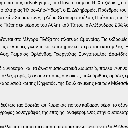
ητήριά τους οι Καθηγητές του Πανεπιστημίου Ν. Χατζιδάκις, ε
σιολατρίας Ήλιος-Αήρ-Ύδωρ”, ο Ε. Δεληβοριάς, Πρόεδρος του 
στικών Σωματείων», η Αύρα Θεοδωροπούλου, Πρόεδρος του “Σ
Πτέρης εκ μέρους του Αθλητικού Τύπου, ο Αλέξανδρος Σβώλος 
άζονται στο Μέγαρο Πλάζα της πλατείας Ομονοίας. Τις εκδρομέ
τις εκδρομές γίνονται και επιστημονικοί περίπατοι και ομιλίες.
υλος, Ρωμαίος, Ορλάνδος, Γεωργαλάς, Ξυγγόπουλος, Δοανίδης
 Σύνδεσμο” και τα άλλα Φυσιολατρικά Σωματεία, πολλοί Αθηνα
ί πολλές φορές ξεκινούν από τις συνοικίες πολυάριθμες ομάδες
Μαρουσιού και της Κηφισιάς, της Βουλιαγμένης και των Μελισσίω
ηδεύτως τας Εορτάς και Κυριακάς εις τον καθαρόν αέρα, το οξυγ
έγραφε χρονογράφος της εποχής, αναφερόμενος στην φυσιολατρ
φύλλα, απ’ όπου απέσπασα τα παραπάνω, έχει τον τίτλο
Η Αθή